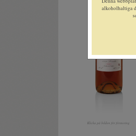
Denna webbplats
alkoholhaltiga d
s
Klicka på bilden för förstoring