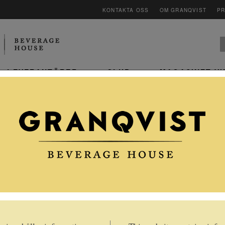
KONTAKTA OSS
OM GRANQVIST
P
LEVERANTÖRER
CLUB
MAGASINET V
ARMAGNAC NISMES
DELCLOU 1973
Apértif
Basen är must av de gröna
regiontypiska druvorna Folle Blanche, Ugni
Blanc, och
Colombard som destilleras
och sedan får mogna på