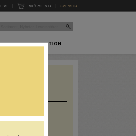
|
|
RESS
INKÖPSLISTA
SVENSKA
INFO
INSPIRATION
Sällskapsdryck