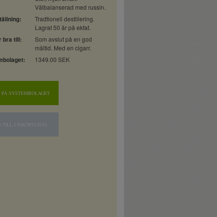
Välbalanserad med russin.
ällning:
Tradtionell destillering.
Lagrat 50 år på ekfat.
bra till:
Som avslut på en god
måltid. Med en cigarr.
mbolaget:
1349.00 SEK
 PÅ SYSTEMBOLAGET
 TILL I INKÖPSLISTA