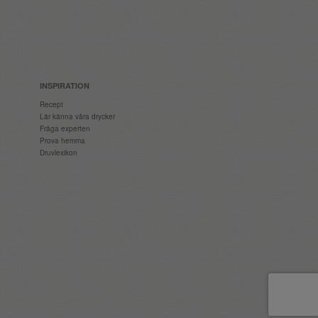
INSPIRATION
Recept
Lär känna våra drycker
Fråga experten
Prova hemma
Druvlexikon