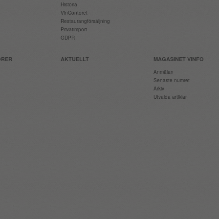
Historia
VinContoret
Restaurangförsäljning
Privatimport
GDPR
ÖRER
AKTUELLT
MAGASINET VINFO
Anmälan
Senaste numret
Arkiv
Utvalda artiklar