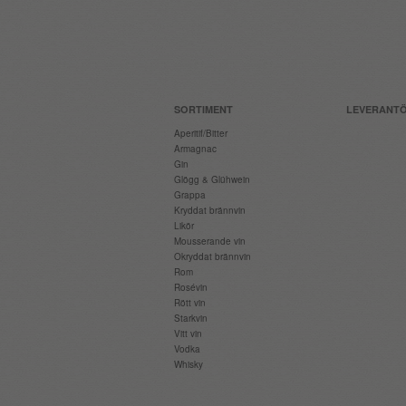
SORTIMENT
LEVERANT
Aperitif/Bitter
Armagnac
Gin
Glögg & Glühwein
Grappa
Kryddat brännvin
Likör
Mousserande vin
Okryddat brännvin
Rom
Rosévin
Rött vin
Starkvin
Vitt vin
Vodka
Whisky