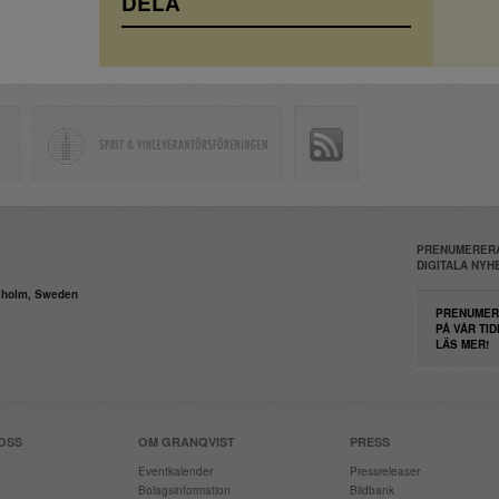
DELA
PRENUMERERA
DIGITALA NY
daholm, Sweden
PRENUMER
PÅ VÅR TID
LÄS MER!
OSS
OM GRANQVIST
PRESS
Eventkalender
Pressreleaser
Bolagsinformation
Bildbank