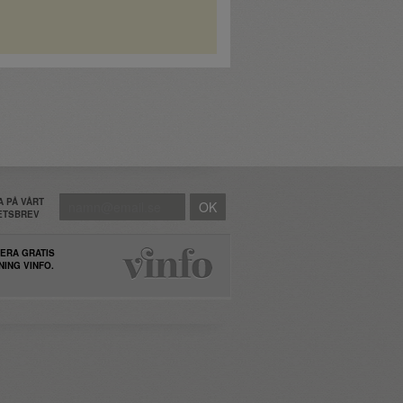
 PÅ VÅRT
HETSBREV
ERA GRATIS
NING VINFO.