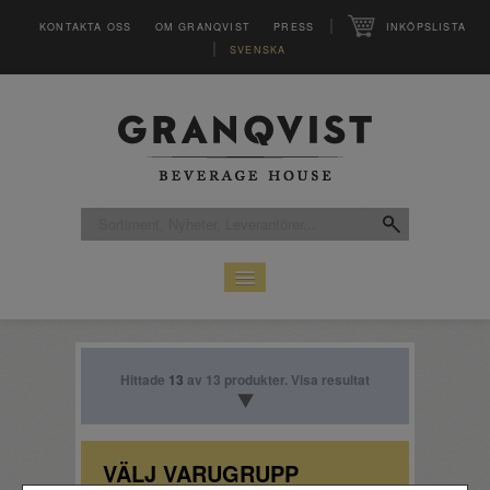
|
KONTAKTA OSS
OM GRANQVIST
PRESS
INKÖPSLISTA
|
SVENSKA
HEM
SORTIMENT
LEVERANTÖRER
Hittade
13
av 13 produkter. Visa resultat
CLUB
MAGASINET VINFO
INSPIRATION
VÄLJ VARUGRUPP