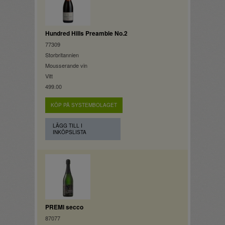
Hundred Hills Preamble No.2
77309
Storbritannien
Mousserande vin
Vitt
499.00
KÖP PÅ SYSTEMBOLAGET
LÄGG TILL I
INKÖPSLISTA
PREMI secco
87077