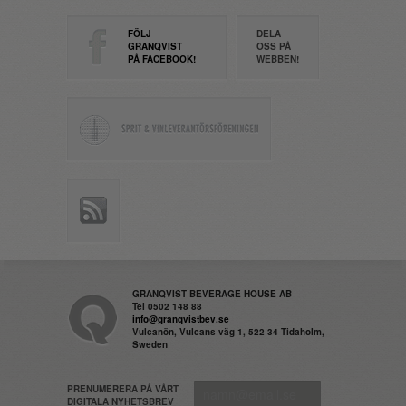
FÖLJ
DELA
GRANQVIST
OSS PÅ
PÅ FACEBOOK!
WEBBEN!
GRANQVIST BEVERAGE HOUSE AB
Tel 0502 148 88
info@granqvistbev.se
Vulcanön, Vulcans väg 1, 522 34 Tidaholm,
Sweden
PRENUMERERA PÅ VÅRT
DIGITALA NYHETSBREV