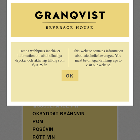
Sökresultat visas längst ned
på sidan
APERITIF/BITTER
ARMAGNAC
Denna webbplats innehåller
This website contains information
GIN
information om alkoholhaltiga
about alcoholic beverages. You
drycker och riktar sig till dig som
must be of legal drinking age to
GLÖGG & GLÜHWEIN
fyllt 25 år.
visit our website.
GRAPPA
OK
KRYDDAT BRÄNNVIN
LIKÖR
MOUSSERANDE VIN
OKRYDDAT BRÄNNVIN
ROM
ROSÉVIN
RÖTT VIN