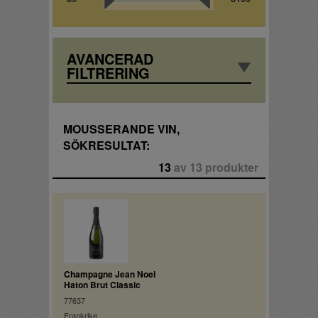
AVANCERAD
FILTRERING
MOUSSERANDE VIN,
SÖKRESULTAT:
13
av 13 produkter
Champagne Jean Noel
Haton Brut Classic
77637
Frankrike