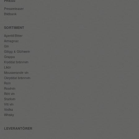
PRESS
Pressreleaser
Bildbank
SORTIMENT
Aperitif/Bitter
Armagnac
Gin
Glögg & Glühwein
Grappa
Kryddat brännvin
Likör
Mousserande vin
Okryddat brännvin
Rom
Rosévin
Rött vin
Starkvin
Vitt vin
Vodka
Whisky
LEVERANTÖRER