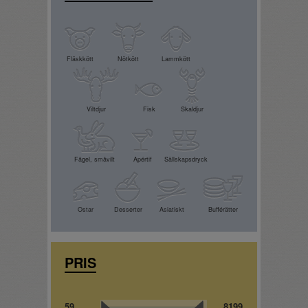
Fläskkött
Nötkött
Lammkött
Viltdjur
Fisk
Skaldjur
Fågel, småvilt
Apértif
Sällskapsdryck
Ostar
Desserter
Asiatiskt
Bufférätter
PRIS