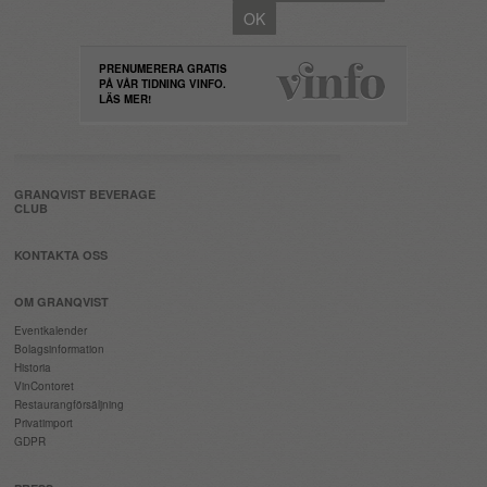
PRENUMERERA GRATIS
PÅ VÅR TIDNING VINFO.
LÄS MER!
GRANQVIST BEVERAGE
CLUB
KONTAKTA OSS
OM GRANQVIST
Eventkalender
Bolagsinformation
Historia
VinContoret
Restaurangförsäljning
Privatimport
GDPR