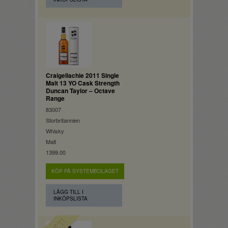
Craigellachie 2011 Single
Malt 13 YO Cask Strength
Duncan Taylor – Octave
Range
83007
Storbritannien
Whisky
Malt
1399.00
KÖP PÅ SYSTEMBOLAGET
LÄGG TILL I
INKÖPSLISTA