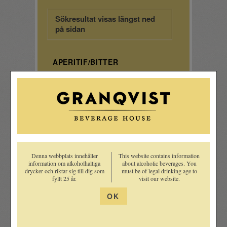
Sökresultat visas längst ned
på sidan
APERITIF/BITTER
ARMAGNAC
GIN
GLÖGG & GLÜHWEIN
GRAPPA
KRYDDAT BRÄNNVIN
Denna webbplats innehåller
This website contains information
LIKÖR
information om alkoholhaltiga
about alcoholic beverages. You
MOUSSERANDE VIN
drycker och riktar sig till dig som
must be of legal drinking age to
fyllt 25 år.
visit our website.
OKRYDDAT BRÄNNVIN
OK
ROM
ROSÉVIN
RÖTT VIN