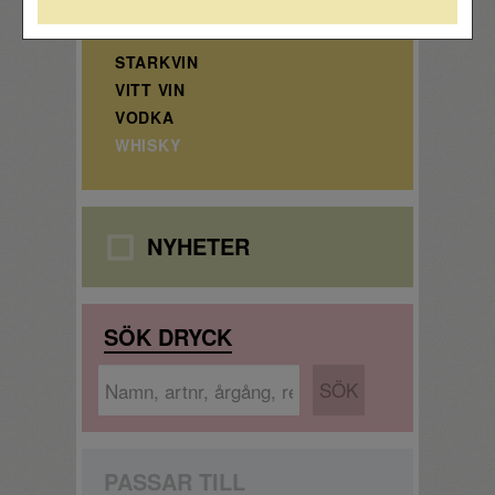
STARKVIN
VITT VIN
VODKA
WHISKY
NYHETER
SÖK DRYCK
PASSAR TILL