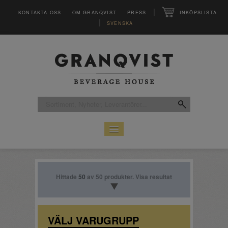
|
KONTAKTA OSS
OM GRANQVIST
PRESS
INKÖPSLISTA
|
SVENSKA
HEM
SORTIMENT
LEVERANTÖRER
Hittade
50
av 50 produkter. Visa resultat
CLUB
MAGASINET VINFO
INSPIRATION
VÄLJ VARUGRUPP