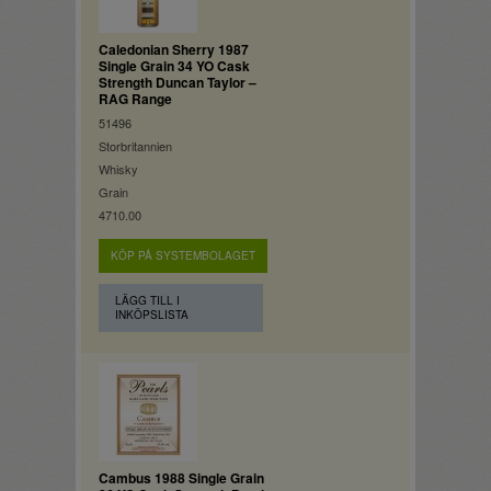
Caledonian Sherry 1987
Single Grain 34 YO Cask
Strength Duncan Taylor –
RAG Range
51496
Storbritannien
Whisky
Grain
4710.00
KÖP PÅ SYSTEMBOLAGET
LÄGG TILL I
INKÖPSLISTA
Cambus 1988 Single Grain