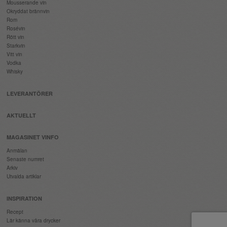
Mousserande vin
Okryddat brännvin
Rom
Rosévin
Rött vin
Starkvin
Vitt vin
Vodka
Whisky
LEVERANTÖRER
AKTUELLT
MAGASINET VINFO
Anmälan
Senaste numret
Arkiv
Utvalda artiklar
INSPIRATION
Recept
Lär känna våra drycker