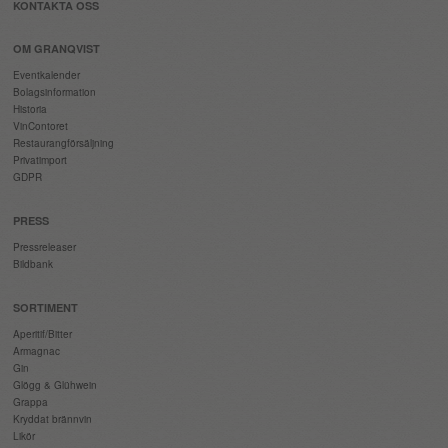
KONTAKTA OSS
OM GRANQVIST
Eventkalender
Bolagsinformation
Historia
VinContoret
Restaurangförsäljning
Privatimport
GDPR
PRESS
Pressreleaser
Bildbank
SORTIMENT
Aperitif/Bitter
Armagnac
Gin
Glögg & Glühwein
Grappa
Kryddat brännvin
Likör