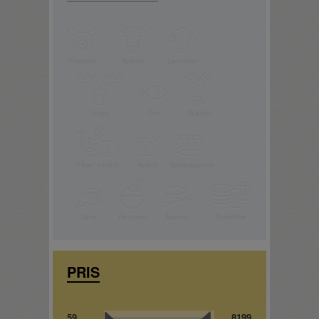
Fläskkött
Nötkött
Lammkött
Viltdjur
Fisk
Skaldjur
Fågel, småvilt
Apértif
Sällskapsdryck
Ostar
Desserter
Asiatiskt
Bufférätter
PRIS