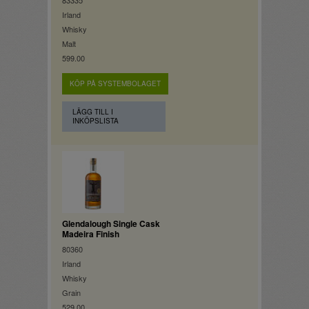
83335
Irland
Whisky
Malt
599.00
KÖP PÅ SYSTEMBOLAGET
LÄGG TILL I
INKÖPSLISTA
Glendalough Single Cask
Madeira Finish
80360
Irland
Whisky
Grain
529.00