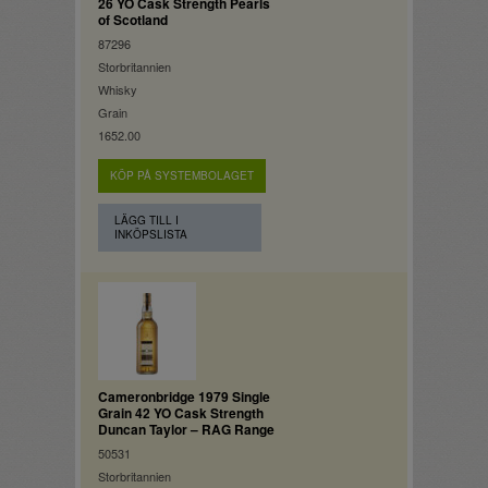
26 YO Cask Strength Pearls
of Scotland
87296
Storbritannien
Whisky
Grain
1652.00
KÖP PÅ SYSTEMBOLAGET
LÄGG TILL I
INKÖPSLISTA
Cameronbridge 1979 Single
Grain 42 YO Cask Strength
Duncan Taylor – RAG Range
50531
Storbritannien