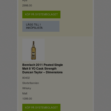
Rye
2998.00
KÖP PÅ SYSTEMBOLAGET
LÄGG TILL I
INKÖPSLISTA
Benriach 2011 Peated Single
Malt 8 YO Cask Strength
Duncan Taylor – Dimensions
80402
Storbritannien
Whisky
Malt
1099.00
KÖP PÅ SYSTEMBOLAGET