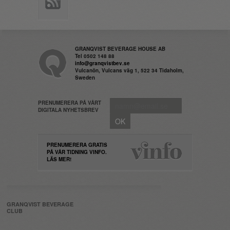
GRANQVIST BEVERAGE HOUSE AB
Tel 0502 148 88
info@granqvistbev.se
Vulcanön, Vulcans väg 1, 522 34 Tidaholm,
Sweden
PRENUMERERA PÅ VÅRT
DIGITALA NYHETSBREV
PRENUMERERA GRATIS
PÅ VÅR TIDNING VINFO.
LÄS MER!
GRANQVIST BEVERAGE
CLUB