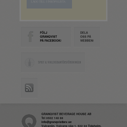
LÄGG TILL I INKÖPSLISTA
FÖLJ
DELA
GRANQVIST
OSS PÅ
PÅ FACEBOOK!
WEBBEN!
GRANQVIST BEVERAGE HOUSE AB
Tel 0502 148 88
info@granqvistbev.se
Vulcanön, Vulcans väg 1, 522 34 Tidaholm,