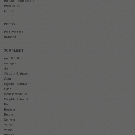
Restaurangförsäljning
Privatimport
GDPR
PRESS
Pressreleaser
Bildbank
SORTIMENT
Aperitif/Bitter
Armagnac
Gin
Glögg & Glühwein
Grappa
Kryddat brännvin
Likör
Mousserande vin
Okryddat brännvin
Rom
Rosévin
Rött vin
Starkvin
Vitt vin
Vodka