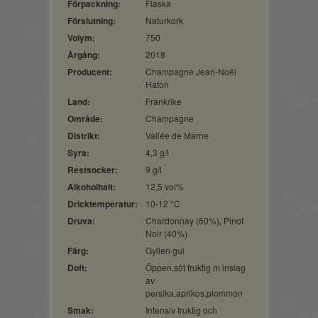
Förpackning:
Flaska
Förslutning:
Naturkork
Volym:
750
Årgång:
2018
Producent:
Champagne Jean-Noël
Haton
Land:
Frankrike
Område:
Champagne
Distrikt:
Vallée de Marne
Syra:
4,3 g/l
Restsocker:
9 g/l
Alkoholhalt:
12,5 vol%
Dricktemperatur:
10-12 °C
Druva:
Chardonnay (60%), Pinot
Noir (40%)
Färg:
Gyllen gul
Doft:
Öppen,söt fruktig m inslag
av
persika,aprikos,plommon
Smak:
Intensiv fruktig och