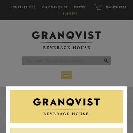
|
KONTAKTA OSS
OM GRANQVIST
PRESS
INKÖPSLISTA
|
SVENSKA
HEM
SORTIMENT
LEVERANTÖRER
CLUB
MAGASINET VINFO
INSPIRATION