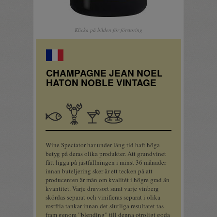
Klicka på bilden för förstoring
CHAMPAGNE JEAN NOEL
HATON NOBLE VINTAGE
Fisk
Skaldjur
Apértif
Sällskapsdryck
Wine Spectator har under lång tid haft höga
betyg på deras olika produkter. Att grundvinet
fått ligga på jästfällningen i minst 36 månader
innan buteljering sker är ett tecken på att
producenten är mån om kvalitét i högre grad än
kvantitet. Varje druvsort samt varje vinberg
skördas separat och vinifieras separat i olika
rostfria tankar innan det slutliga resultatet tas
fram genom ”blending” till denna otroligt goda