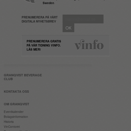
Sweden
PRENUMERERA PÅ VÅRT
DIGITALA NYHETSBREV
PRENUMERERA GRATIS
PÅ VÅR TIDNING VINFO.
LÄS MER!
GRANQVIST BEVERAGE
CLUB
KONTAKTA OSS
OM GRANQVIST
Eventkalender
Bolagsinformation
Historia
VinContoret