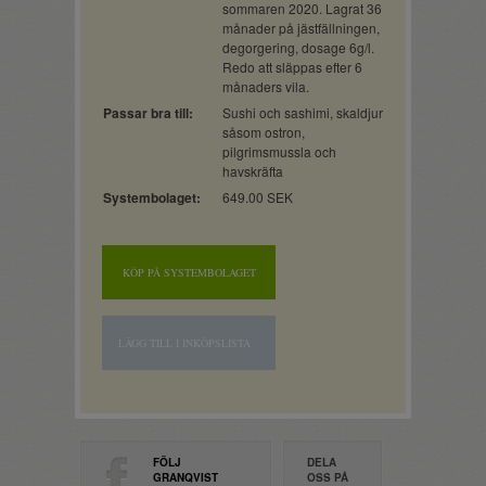
sommaren 2020. Lagrat 36
månader på jästfällningen,
degorgering, dosage 6g/l.
Redo att släppas efter 6
månaders vila.
Passar bra till:
Sushi och sashimi, skaldjur
såsom ostron,
pilgrimsmussla och
havskräfta
Systembolaget:
649.00 SEK
KÖP PÅ SYSTEMBOLAGET
LÄGG TILL I INKÖPSLISTA
FÖLJ
DELA
GRANQVIST
OSS PÅ