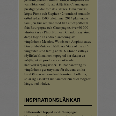
var nästan omöjlig att skilja från Champagnes
prestigefyllda Côte des Blancs. Tillsammans
köpte Fiona och Stephen 42 tunnland som stått
orörd sedan 1500-talet. I maj 2014 planterade
familjen Ducket, med stöd från ett expertteam
från Bourgogne och Champagne, över 60 000
vinstockar av Pinot Noir och Chardonnay. Året
därpå följde en andra planetering av
vingårdarna Meadow Woods och Amphitheater.
Den prisbelönta och hållbara "state of the art"-
vingården stod färdig år 2016. Stonor Valleys
idylliska klimat och topografi har skapat en
möjlighet att producera enastående
hantverksårgångsviner. Hållbar hantering av
vingårdarna ger utrymme för druvans unika
karaktär oavsett om den blomstrar i kullarna,
solar sig i solsken runt amfiteatern eller mognar
längst ned i dalen.
INSPIRATIONSLÄNKAR
Hallonsorbet toppad med Champagne