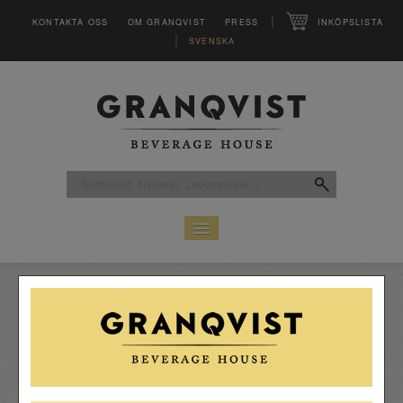
|
KONTAKTA OSS
OM GRANQVIST
PRESS
INKÖPSLISTA
|
SVENSKA
HEM
SORTIMENT
LEVERANTÖRER
CLUB
MAGASINET VINFO
INSPIRATION