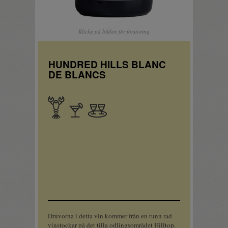
Klicka på bilden för förstoring
HUNDRED HILLS BLANC
DE BLANCS
Skaldjur
Apértif
Sällskapsdryck
Druvorna i detta vin kommer från en tunn rad
vinstockar på det tilla odlingsområdet Hilltop.