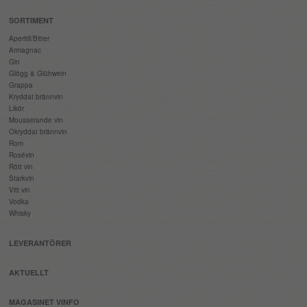
SORTIMENT
Aperitif/Bitter
Armagnac
Gin
Glögg & Glühwein
Grappa
Kryddat brännvin
Likör
Mousserande vin
Okryddat brännvin
Rom
Rosévin
Rött vin
Starkvin
Vitt vin
Vodka
Whisky
LEVERANTÖRER
AKTUELLT
MAGASINET VINFO