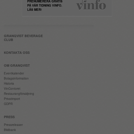
PRENUMERERA GRATIS
PÅ VÅR TIDNING VINFO.
LÄS MER!
GRANQVIST BEVERAGE
CLUB
KONTAKTA OSS
OM GRANQVIST
Eventkalender
Bolagsinformation
Historia
VinContoret
Restaurangförsäljning
Privatimport
GDPR
PRESS
Pressreleaser
Bildbank