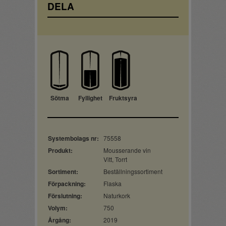
DELA
Sötma
Fyllighet
Fruktsyra
Systembolags nr:
75558
Produkt:
Mousserande vin
Vitt, Torrt
Sortiment:
Beställningssortiment
Förpackning:
Flaska
Förslutning:
Naturkork
Volym:
750
Årgång:
2019