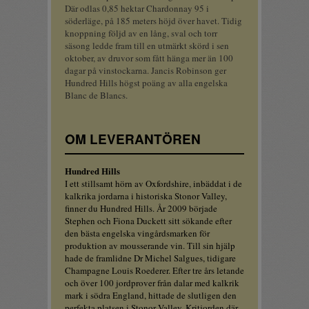
Där odlas 0,85 hektar Chardonnay 95 i
söderläge, på 185 meters höjd över havet. Tidig
knoppning följd av en lång, sval och torr
säsong ledde fram till en utmärkt skörd i sen
oktober, av druvor som fått hänga mer än 100
dagar på vinstockarna. Jancis Robinson ger
Hundred Hills högst poäng av alla engelska
Blanc de Blancs.
OM LEVERANTÖREN
Hundred Hills
I ett stillsamt hörn av Oxfordshire, inbäddat i de
kalkrika jordarna i historiska Stonor Valley,
finner du Hundred Hills. År 2009 började
Stephen och Fiona Duckett sitt sökande efter
den bästa engelska vingårdsmarken för
produktion av mousserande vin. Till sin hjälp
hade de framlidne Dr Michel Salgues, tidigare
Champagne Louis Roederer. Efter tre års letande
och över 100 jordprover från dalar med kalkrik
mark i södra England, hittade de slutligen den
perfekta platsen i Stonor Valley. Kritjorden där