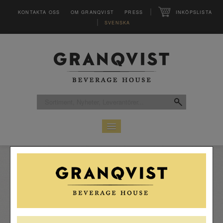
|
KONTAKTA OSS
OM GRANQVIST
PRESS
INKÖPSLISTA
|
SVENSKA
HEM
SORTIMENT
LEVERANTÖRER
CLUB
MAGASINET VINFO
INSPIRATION