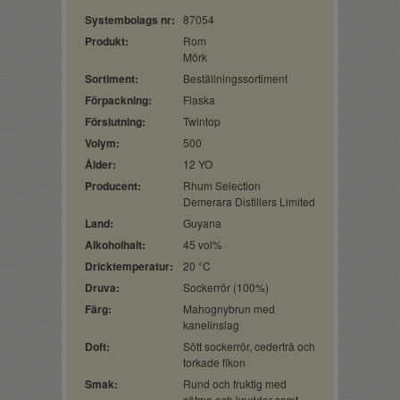
Systembolags nr:
87054
Produkt:
Rom
Mörk
Sortiment:
Beställningssortiment
Förpackning:
Flaska
Förslutning:
Twintop
Volym:
500
Ålder:
12 YO
Producent:
Rhum Selection
Demerara Distillers Limited
Land:
Guyana
Alkoholhalt:
45 vol%
Dricktemperatur:
20 °C
Druva:
Sockerrör (100%)
Färg:
Mahognybrun med
kanelinslag
Doft:
Sött sockerrör, cederträ och
torkade fikon
Smak:
Rund och fruktig med
sötma och kryddor samt