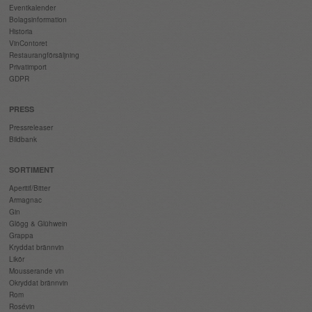
Eventkalender
Bolagsinformation
Historia
VinContoret
Restaurangförsäljning
Privatimport
GDPR
PRESS
Pressreleaser
Bildbank
SORTIMENT
Aperitif/Bitter
Armagnac
Gin
Glögg & Glühwein
Grappa
Kryddat brännvin
Likör
Mousserande vin
Okryddat brännvin
Rom
Rosévin