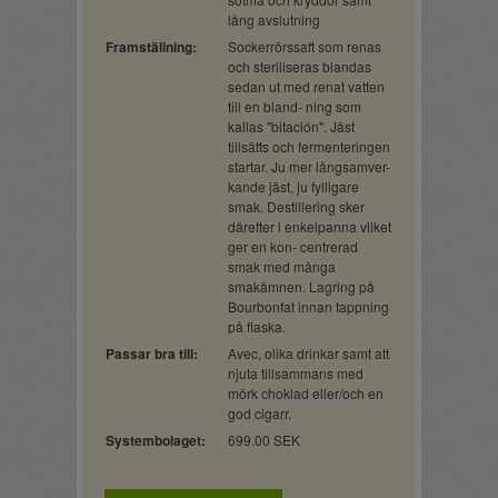
lång avslutning
Framställning:
Sockerrörssaft som renas
och steriliseras blandas
sedan ut med renat vatten
till en bland- ning som
kallas "bitación". Jäst
tillsätts och fermenteringen
startar. Ju mer långsamver-
kande jäst, ju fylligare
smak. Destillering sker
därefter i enkelpanna vilket
ger en kon- centrerad
smak med många
smakämnen. Lagring på
Bourbonfat innan tappning
på flaska.
Passar bra till:
Avec, olika drinkar samt att
njuta tillsammans med
mörk choklad eller/och en
god cigarr.
Systembolaget:
699.00 SEK