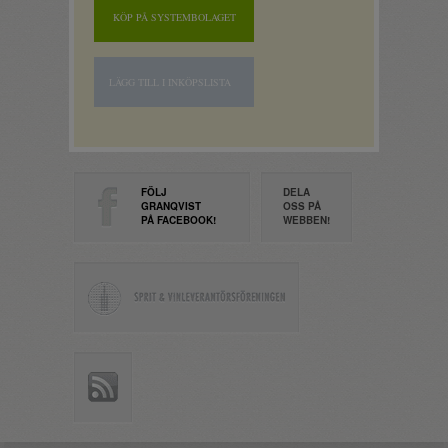
KÖP PÅ SYSTEMBOLAGET
LÄGG TILL I INKÖPSLISTA
FÖLJ
DELA
GRANQVIST
OSS PÅ
PÅ FACEBOOK!
WEBBEN!