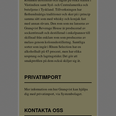
Rommen destilleras och lagras på olika ställen i
Västindien samt Syd- och Centralamerika och
buteljeras i Tyskland. Tillverkningen har
flerhundraåriga traditioner och sker på i princip
samma sätt som med whisky och konjak fast
med annan råvara. Den rom som nu lanseras av
Granqvist Beverage House är producerad av
sockerrörssaft och destillerad i enkelpannor till
skillnad från enklare rom som produceras av
melass genom kolonndestillering. Samtliga
sorter som ingår i Rhum Selection har en
alkoholhalt på 45 procent, men har olika
ursprung och lagringstider. Det gör att
smakprofilen på dem också skiljer sig åt.
PRIVATIMPORT
Mer information om hur Granqvist kan hjälpa
dig med privatimport, via Systembolaget.
KONTAKTA OSS