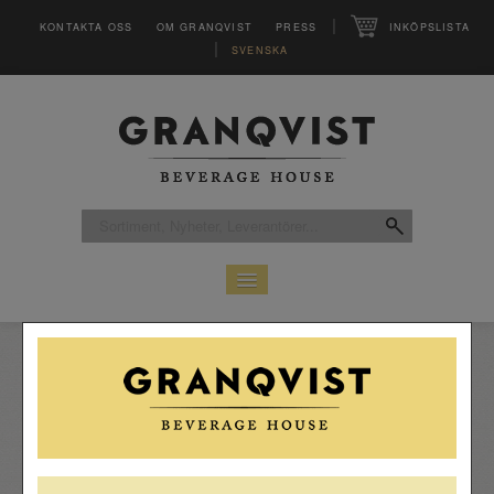
|
KONTAKTA OSS
OM GRANQVIST
PRESS
INKÖPSLISTA
|
SVENSKA
HEM
SORTIMENT
LEVERANTÖRER
CLUB
MAGASINET VINFO
INSPIRATION