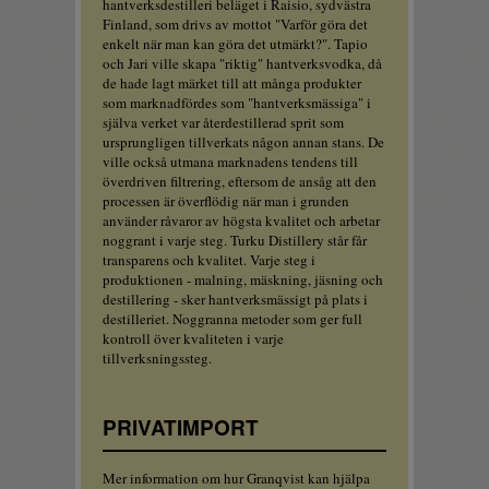
hantverksdestilleri beläget i Raisio, sydvästra
Finland, som drivs av mottot "Varför göra det
enkelt när man kan göra det utmärkt?". Tapio
och Jari ville skapa "riktig" hantverksvodka, då
de hade lagt märket till att många produkter
som marknadfördes som "hantverksmässiga" i
själva verket var återdestillerad sprit som
ursprungligen tillverkats någon annan stans. De
ville också utmana marknadens tendens till
överdriven filtrering, eftersom de ansåg att den
processen är överflödig när man i grunden
använder råvaror av högsta kvalitet och arbetar
noggrant i varje steg. Turku Distillery står får
transparens och kvalitet. Varje steg i
produktionen - malning, mäskning, jäsning och
destillering - sker hantverksmässigt på plats i
destilleriet. Noggranna metoder som ger full
kontroll över kvaliteten i varje
tillverksningssteg.
PRIVATIMPORT
Mer information om hur Granqvist kan hjälpa