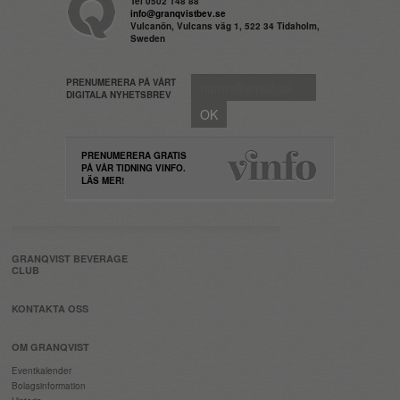
Tel 0502 148 88
info@granqvistbev.se
Vulcanön, Vulcans väg 1, 522 34 Tidaholm,
Sweden
PRENUMERERA PÅ VÅRT
DIGITALA NYHETSBREV
PRENUMERERA GRATIS
PÅ VÅR TIDNING VINFO.
LÄS MER!
GRANQVIST BEVERAGE
CLUB
KONTAKTA OSS
OM GRANQVIST
Eventkalender
Bolagsinformation