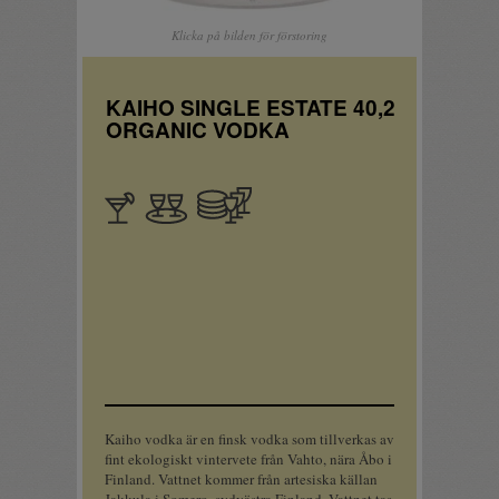
Klicka på bilden för förstoring
KAIHO SINGLE ESTATE 40,2
ORGANIC VODKA
Apértif
Sällskapsdryck
Bufférätter
Kaiho vodka är en finsk vodka som tillverkas av
fint ekologiskt vintervete från Vahto, nära Åbo i
Finland. Vattnet kommer från artesiska källan