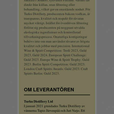
Jakkula i Somero, sydvästra Finland. Vattnet tas
direkt från källan, utan filtrering eller
behandling, vilket ger en enastående renhet. För
Turku Distillery, producenten bakom vodkan, är
transparens, kvalitet och respekt för råvaran
mycket viktigt. Istället för överdriven filtrering
förlitar sig producenten på noggrant utvalda
ekologiska ingredienser och kontrollerad
tillverkningsprocess. Onaturliga korrigeringar
behövs inte om man använder råvaror av högsta
kvalitet och jobbar med precision. International
Wine & Spirit Competition: Trofé 2023, Guld
2023, Guld 2024. European Spirit Challenge:
Guld 2023. Europe Wine & Spirit Trophy: Guld
2023. Berlin Spirit Competition: Guld 2023.
London Craft Spirits Awards: Guld 2023. Craft
Spirits Berlin: Guld 2023.
OM LEVERANTÖREN
Turku Distillery Ltd
I januari 2021 grundades Turku Distillery av
vännerna Tapio Järvenpää och Jari Varjo. Ett