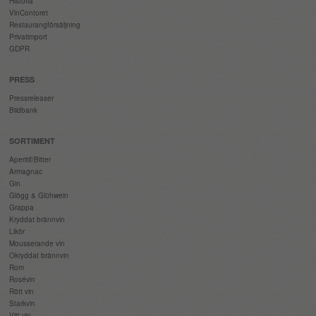
Historia
VinContoret
Restaurangförsäljning
Privatimport
GDPR
PRESS
Pressreleaser
Bildbank
SORTIMENT
Aperitif/Bitter
Armagnac
Gin
Glögg & Glühwein
Grappa
Kryddat brännvin
Likör
Mousserande vin
Okryddat brännvin
Rom
Rosévin
Rött vin
Starkvin
Vitt vin