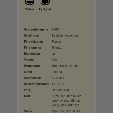
Sötma
Fyllighet
Systembolags nr:
81604
Sortiment:
Beställningssortiment
Förpackning:
Flaska
Förslutning:
Twintop
Ekologiskt:
Ja
Volym:
500
Producent:
Turku Distillery Ltd
Land:
Finland
Alkoholhalt:
40,2 vol%
Dricktemperatur:
16 - 18 °C
Färg:
Ren och klar
Doft:
Subtil, ren med mjuka
toner av vete. Hint av
vanilj, viss jordighet
Smak:
Mjuk, torr, ren. Delikat