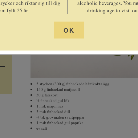
rycker och riktar sig till dig
alcoholic beverages. You mu
om fyllt 25 år.
drinking age to visit ou
OK
5 stycken (300 g) finhackade hårdkokta ägg
150 g finhackad matjessill
50 g färskost
½ finhackad gul lök
1 msk majonnäs
3 msk finhackad dill
¼ tsk grovmalen svartpeppar
1 msk finhackad gul paprika
ev salt