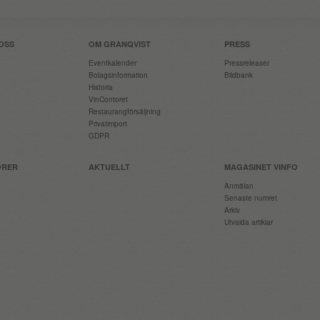
OSS
OM GRANQVIST
PRESS
Eventkalender
Pressreleaser
Bolagsinformation
Bildbank
Historia
VinContoret
Restaurangförsäljning
Privatimport
GDPR
ÖRER
AKTUELLT
MAGASINET VINFO
Anmälan
Senaste numret
Arkiv
Utvalda artiklar