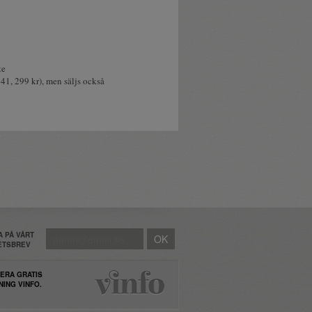
te
41, 299 kr), men säljs också
 PÅ VÅRT
HETSBREV
ERA GRATIS
NING VINFO.