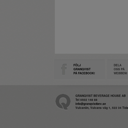
FÖLJ
DELA
GRANQVIST
OSS PÅ
PÅ FACEBOOK!
WEBBEN!
GRANQVIST BEVERAGE HOUSE AB
Tel 0502 148 88
info@granqvistbev.se
Vulcanön, Vulcans väg 1, 522 34 Ti