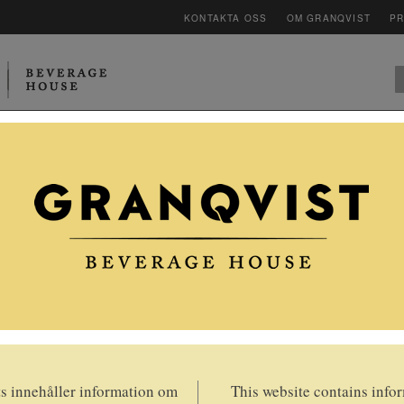
KONTAKTA OSS
OM GRANQVIST
P
LEVERANTÖRER
CLUB
MAGASINET V
ÄGG- OCH
MATJESSWISS
 innehåller information om
This website contains info