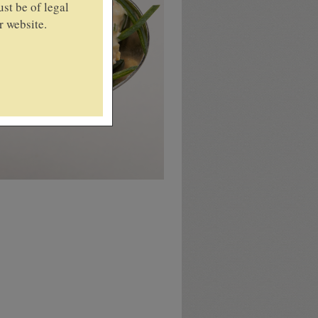
st be of legal
r website.