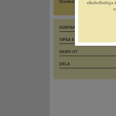
Druvlexikon
alkoholhaltiga d
s
KONTAKTA OSS
TIPSA EN VÄN
SKRIV UT
DELA