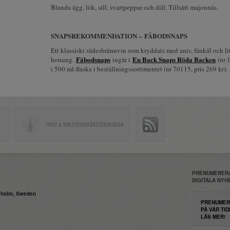
Blanda ägg, lök, sill, svartpeppar och dill. Tillsätt majonnäs.
SNAPSREKOMMENDATION – FÄBODSNAPS
Ett klassiskt sädesbrännvin som kryddats med anis, fänkål och li
Fäbodsnaps
En Back Snaps Röda Backen
honung.
ingår i
(nr 1
i 500 ml-flaska i beställningssortimentet (nr 70115, pris 269 kr).
PRENUMERERA
DIGITALA NY
daholm, Sweden
PRENUMER
PÅ VÅR TID
LÄS MER!