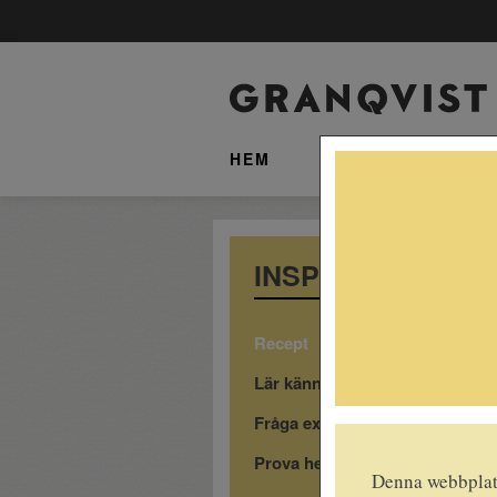
HEM
SORTIMENT
INSPIRATION
Recept
Lär känna våra drycker
Fråga experten
Prova hemma
Denna webbplats