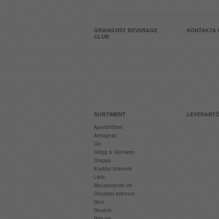
GRANQVIST BEVERAGE
KONTAKTA 
CLUB
SORTIMENT
LEVERANT
Aperitif/Bitter
Armagnac
Gin
Glögg & Glühwein
Grappa
Kryddat brännvin
Likör
Mousserande vin
Okryddat brännvin
Rom
Rosévin
Rött vin