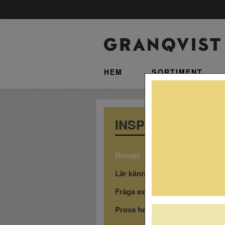
HEM
SORTIMENT
INSPIRATION
Recept
Lär känna våra drycker
Fråga experten
Prova hemma