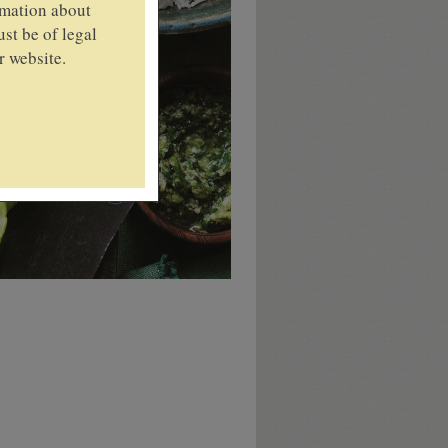
rmation about
st be of legal
r website.