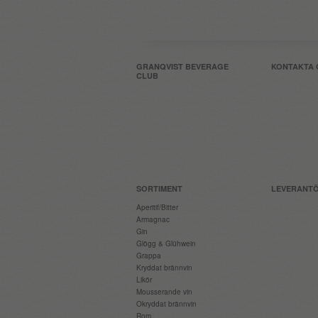
GRANQVIST BEVERAGE
KONTAKTA 
CLUB
SORTIMENT
LEVERANT
Aperitif/Bitter
Armagnac
Gin
Glögg & Glühwein
Grappa
Kryddat brännvin
Likör
Mousserande vin
Okryddat brännvin
Rom