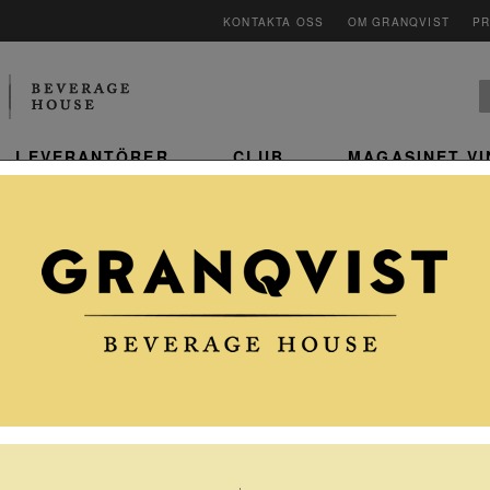
KONTAKTA OSS
OM GRANQVIST
P
LEVERANTÖRER
CLUB
MAGASINET V
GRILLAD NÖTSTEK MED
INGEFÄRA OCH
VÅRLÖKSÅS