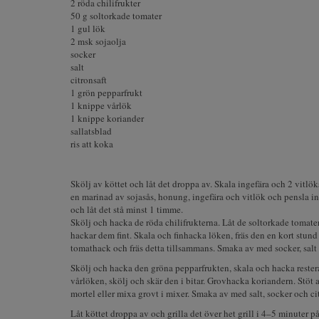
2 röda chilifrukter
50 g soltorkade tomater
1 gul lök
2 msk sojaolja
socker
salt
citronsaft
1 grön pepparfrukt
1 knippe vårlök
1 knippe koriander
sallatsblad
ris att koka
Skölj av köttet och låt det droppa av. Skala ingefära och 2 vitlök
en marinad av sojasås, honung, ingefära och vitlök och pensla in
och låt det stå minst 1 timme.
Skölj och hacka de röda chilifrukterna. Låt de soltorkade tomat
hackar dem fint. Skala och finhacka löken, fräs den en kort stund i
tomathack och fräs detta tillsammans. Smaka av med socker, salt o
Skölj och hacka den gröna pepparfrukten, skala och hacka restera
vårlöken, skölj och skär den i bitar. Grovhacka koriandern. Stöt 
mortel eller mixa grovt i mixer. Smaka av med salt, socker och cit
Låt köttet droppa av och grilla det över het grill i 4–5 minuter på