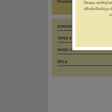
Druvlexikon
Denna webbplats
alkoholhaltiga d
s
KONTAKTA OSS
TIPSA EN VÄN
SKRIV UT
DELA