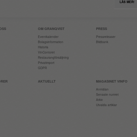
LÄS MER!
OSS
OM GRANQVIST
PRESS
Eventkalender
Pressreleaser
Bolagsinformation
Bildbank
Historia
VinContoret
Restaurangförsäljning
Privatimport
GDPR
ÖRER
AKTUELLT
MAGASINET VINFO
Anmälan
Senaste numret
Arkiv
Utvalda artiklar