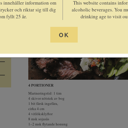
 innehåller information om
This website contains info
rycker och riktar sig till dig
alcoholic beverages. You mu
om fyllt 25 år.
drinking age to visit ou
OK
4 PORTIONER
Marineringstid: 1 tim
4 skivor nötstek av bog
1 bit färsk ingefära,
cirka 4 cm
4 vitlöksklyftor
8 msk sojasås
1–2 msk flytande honung