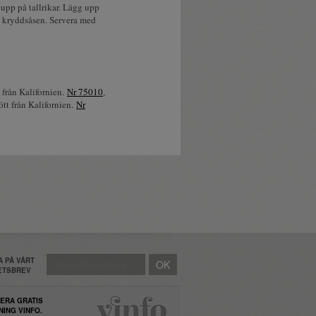
g upp på tallrikar. Lägg upp
a kryddsåsen. Servera med
n från Kalifornien.
Nr 75010
,
rött från Kalifornien.
Nr
 PÅ VÅRT
HETSBREV
ERA GRATIS
NING VINFO.