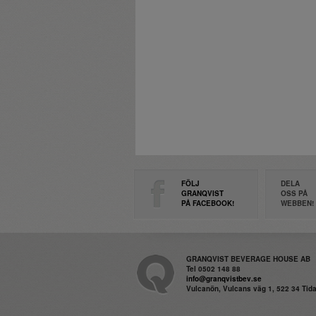
FÖLJ
DELA
GRANQVIST
OSS PÅ
PÅ FACEBOOK!
WEBBEN!
GRANQVIST BEVERAGE HOUSE AB
Tel 0502 148 88
info@granqvistbev.se
Vulcanön, Vulcans väg 1, 522 34 Ti