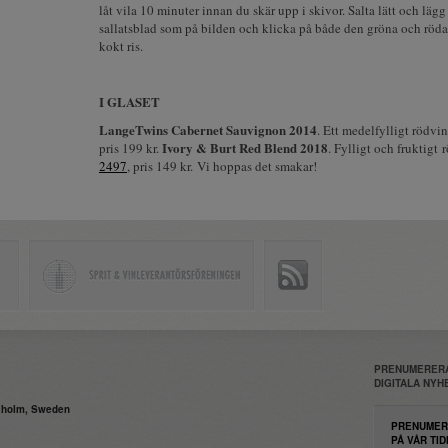
låt vila 10 minuter innan du skär upp i skivor. Salta lätt och läg
sallatsblad som på bilden och klicka på både den gröna och röd
kokt ris.
I GLASET
LangeTwins Cabernet Sauvignon 2014
. Ett medelfylligt rödvi
Ivory & Burt Red Blend 2018
pris 199 kr.
. Fylligt och fruktigt 
2497
, pris 149 kr. Vi hoppas det smakar!
PRENUMERERA
DIGITALA NY
daholm, Sweden
PRENUMER
PÅ VÅR TID