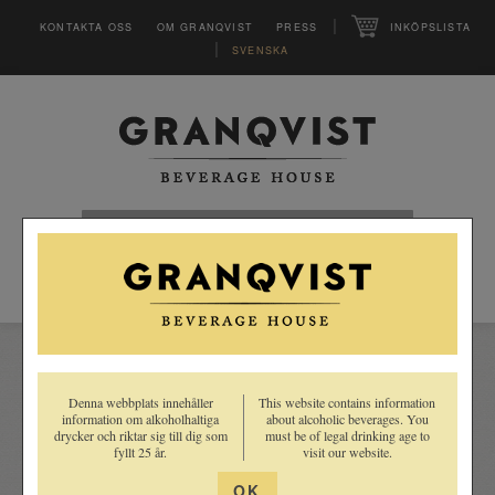
|
KONTAKTA OSS
OM GRANQVIST
PRESS
INKÖPSLISTA
|
SVENSKA
HEM
SORTIMENT
LEVERANTÖRER
INSPIRATION
Denna webbplats innehåller
This website contains information
CLUB
information om alkoholhaltiga
about alcoholic beverages. You
MAGASINET VINFO
drycker och riktar sig till dig som
must be of legal drinking age to
Recept
fyllt 25 år.
visit our website.
INSPIRATION
Lär känna våra drycker
OK