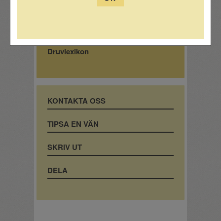
Fråga experten
Prova hemma
Druvlexikon
KONTAKTA OSS
TIPSA EN VÄN
SKRIV UT
DELA