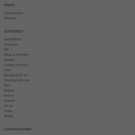
PRESS
Pressreleaser
Bildbank
SORTIMENT
Aperitif/Bitter
Armagnac
Gin
Glögg & Glühwein
Grappa
Kryddat brännvin
Likör
Mousserande vin
Okryddat brännvin
Rom
Rosévin
Rött vin
Starkvin
Vitt vin
Vodka
Whisky
LEVERANTÖRER