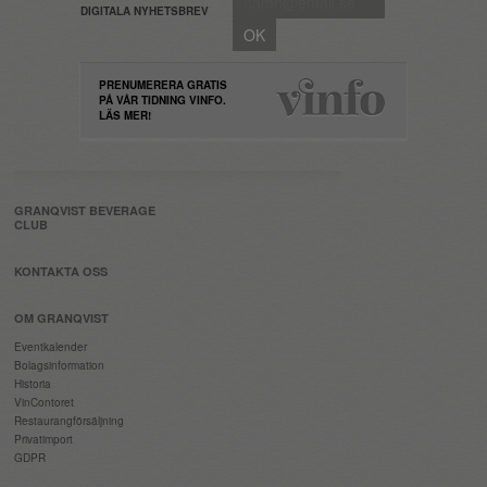
DIGITALA NYHETSBREV
PRENUMERERA GRATIS
PÅ VÅR TIDNING VINFO.
LÄS MER!
GRANQVIST BEVERAGE
CLUB
KONTAKTA OSS
OM GRANQVIST
Eventkalender
Bolagsinformation
Historia
VinContoret
Restaurangförsäljning
Privatimport
GDPR