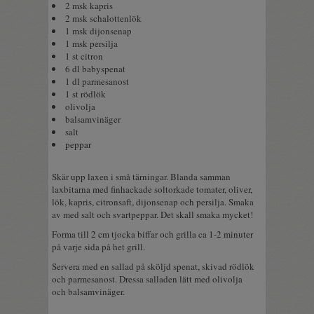
2 msk kapris
2 msk schalottenlök
1 msk dijonsenap
1 msk persilja
1 st citron
6 dl babyspenat
1 dl parmesanost
1 st rödlök
olivolja
balsamvinäger
salt
peppar
Skär upp laxen i små tärningar. Blanda samman
laxbitarna med finhackade soltorkade tomater, oliver,
lök, kapris, citronsaft, dijonsenap och persilja. Smaka
av med salt och svartpeppar. Det skall smaka mycket!
Forma till 2 cm tjocka biffar och grilla ca 1-2 minuter
på varje sida på het grill.
Servera med en sallad på sköljd spenat, skivad rödlök
och parmesanost. Dressa salladen lätt med olivolja
och balsamvinäger.