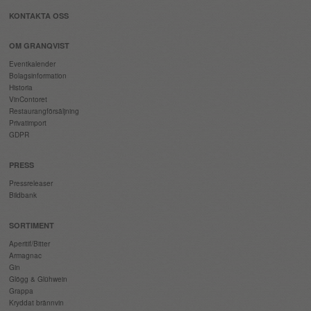
KONTAKTA OSS
OM GRANQVIST
Eventkalender
Bolagsinformation
Historia
VinContoret
Restaurangförsäljning
Privatimport
GDPR
PRESS
Pressreleaser
Bildbank
SORTIMENT
Aperitif/Bitter
Armagnac
Gin
Glögg & Glühwein
Grappa
Kryddat brännvin