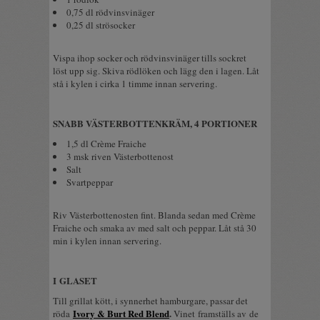
0,75 dl rödvinsvinäger
0,25 dl strösocker
Vispa ihop socker och rödvinsvinäger tills sockret
löst upp sig. Skiva rödlöken och lägg den i lagen. Låt
stå i kylen i cirka 1 timme innan servering.
SNABB VÄSTERBOTTENKRÄM, 4 PORTIONER
1,5 dl Crème Fraiche
3 msk riven Västerbottenost
Salt
Svartpeppar
Riv Västerbottenosten fint. Blanda sedan med Crème
Fraiche och smaka av med salt och peppar. Låt stå 30
min i kylen innan servering.
I GLASET
Till grillat kött, i synnerhet hamburgare, passar det
Ivory & Burt Red Blend
.
röda
Vinet framställs av
de