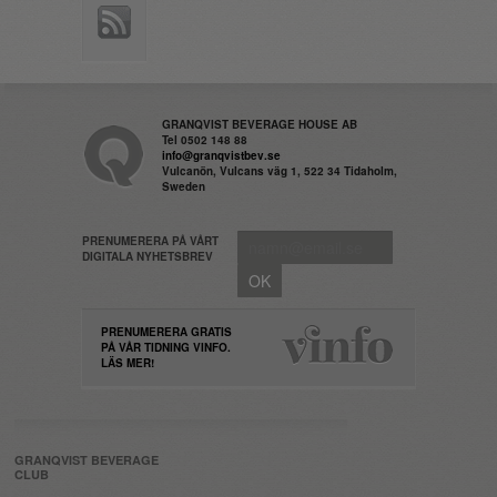
GRANQVIST BEVERAGE HOUSE AB
Tel 0502 148 88
info@granqvistbev.se
Vulcanön, Vulcans väg 1, 522 34 Tidaholm,
Sweden
PRENUMERERA PÅ VÅRT
DIGITALA NYHETSBREV
PRENUMERERA GRATIS
PÅ VÅR TIDNING VINFO.
LÄS MER!
GRANQVIST BEVERAGE
CLUB