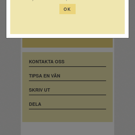
OK
Fråga experten
Prova hemma
Druvlexikon
KONTAKTA OSS
TIPSA EN VÄN
SKRIV UT
DELA