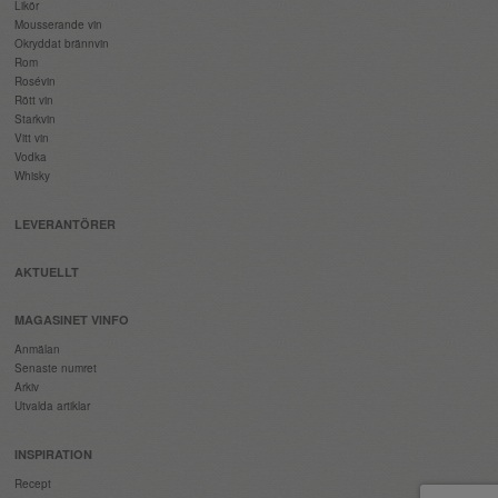
Likör
Mousserande vin
Okryddat brännvin
Rom
Rosévin
Rött vin
Starkvin
Vitt vin
Vodka
Whisky
LEVERANTÖRER
AKTUELLT
MAGASINET VINFO
Anmälan
Senaste numret
Arkiv
Utvalda artiklar
INSPIRATION
Recept