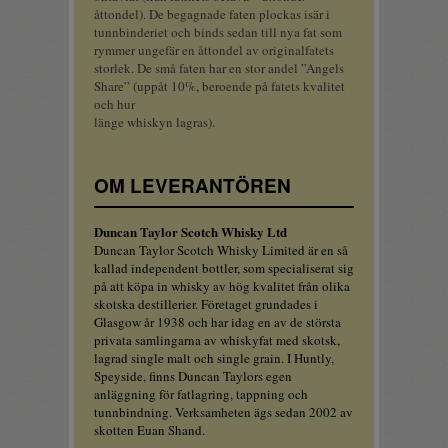
åttondel). De begagnade faten plockas isär i
tunnbinderiet och binds sedan till nya fat som
rymmer ungefär en åttondel av originalfatets
storlek. De små faten har en stor andel ”Angels
Share” (uppåt 10%, beroende på fatets kvalitet
och hur
länge whiskyn lagras).
OM LEVERANTÖREN
Duncan Taylor Scotch Whisky Ltd
Duncan Taylor Scotch Whisky Limited är en så
kallad independent bottler, som specialiserat sig
på att köpa in whisky av hög kvalitet från olika
skotska destillerier. Företaget grundades i
Glasgow år 1938 och har idag en av de största
privata samlingarna av whiskyfat med skotsk,
lagrad single malt och single grain. I Huntly,
Speyside, finns Duncan Taylors egen
anläggning för fatlagring, tappning och
tunnbindning. Verksamheten ägs sedan 2002 av
skotten Euan Shand.