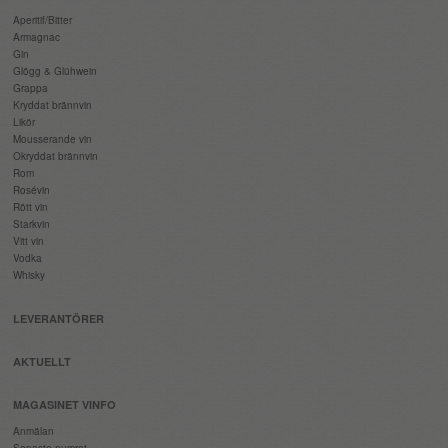
Aperitif/Bitter
Armagnac
Gin
Glögg & Glühwein
Grappa
Kryddat brännvin
Likör
Mousserande vin
Okryddat brännvin
Rom
Rosévin
Rött vin
Starkvin
Vitt vin
Vodka
Whisky
LEVERANTÖRER
AKTUELLT
MAGASINET VINFO
Anmälan