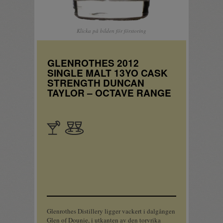
Klicka på bilden för förstoring
GLENROTHES 2012
SINGLE MALT 13YO CASK
STRENGTH DUNCAN
TAYLOR – OCTAVE RANGE
Apértif
Sällskapsdryck
Glenrothes Distillery ligger vackert i dalgången
Glen of Dounie, i utkanten av den torvrika