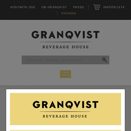
|
KONTAKTA OSS
OM GRANQVIST
PRESS
INKÖPSLISTA
|
SVENSKA
HEM
SORTIMENT
LEVERANTÖRER
CLUB
MAGASINET VINFO
INSPIRATION