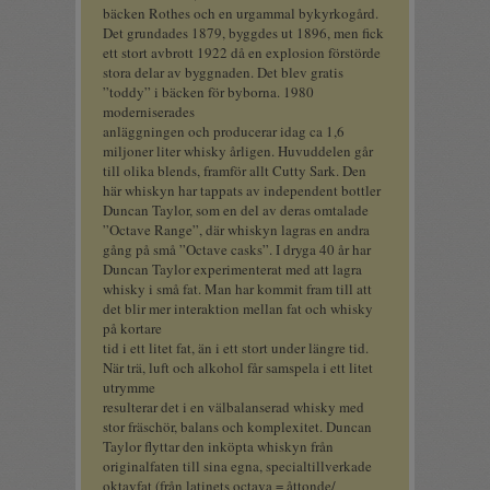
bäcken Rothes och en urgammal bykyrkogård.
Det grundades 1879, byggdes ut 1896, men fick
ett stort avbrott 1922 då en explosion förstörde
stora delar av byggnaden. Det blev gratis
”toddy” i bäcken för byborna. 1980
moderniserades
anläggningen och producerar idag ca 1,6
miljoner liter whisky årligen. Huvuddelen går
till olika blends, framför allt Cutty Sark. Den
här whiskyn har tappats av independent bottler
Duncan Taylor, som en del av deras omtalade
”Octave Range”, där whiskyn lagras en andra
gång på små ”Octave casks”. I dryga 40 år har
Duncan Taylor experimenterat med att lagra
whisky i små fat. Man har kommit fram till att
det blir mer interaktion mellan fat och whisky
på kortare
tid i ett litet fat, än i ett stort under längre tid.
När trä, luft och alkohol får samspela i ett litet
utrymme
resulterar det i en välbalanserad whisky med
stor fräschör, balans och komplexitet. Duncan
Taylor flyttar den inköpta whiskyn från
originalfaten till sina egna, specialtillverkade
oktavfat (från latinets octava = åttonde/