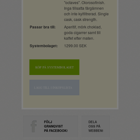
"octaves". Olorosofinish.
Inga tillsatta färgämnen
och inte kylfiltrerad. Single
cask, cask strength.
Passar bra till:
Aperitif, mörk choklad,
goda cigarrer samt till
kaffet efter maten.
Systembolaget:
1299.00 SEK
KÖP PÅ SYSTEMBOLAGET
LÄGG TILL I INKÖPSLISTA
FÖLJ
DELA
GRANQVIST
OSS PÅ
PÅ FACEBOOK!
WEBBEN!