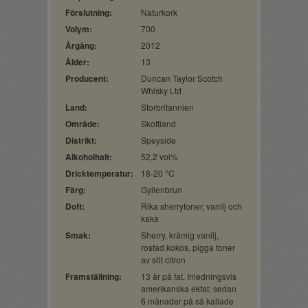
Förslutning:
Naturkork
Volym:
700
Årgång:
2012
Ålder:
13
Producent:
Duncan Taylor Scotch
Whisky Ltd
Land:
Storbritannien
Område:
Skottland
Distrikt:
Speyside
Alkoholhalt:
52,2 vol%
Dricktemperatur:
18-20 °C
Färg:
Gyllenbrun
Doft:
Rika sherrytoner, vanilj och
kaka
Smak:
Sherry, krämig vanilj,
rostad kokos, pigga toner
av söt citron
Framställning:
13 år på fat. Inledningsvis
amerikanska ekfat, sedan
6 månader på så kallade