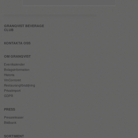
GRANQVIST BEVERAGE
CLUB
KONTAKTA OSS
OM GRANQVIST
Eventkalender
Bolagsinformation
Historia
VinContoret
Restaurangförsäljning
Privatimport
GDPR
PRESS
Pressreleaser
Bildbank
SORTIMENT