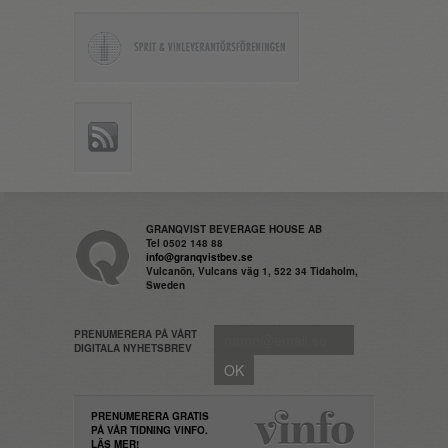
GRANQVIST BEVERAGE HOUSE AB
Tel 0502 148 88
info@granqvistbev.se
Vulcanön, Vulcans väg 1, 522 34 Tidaholm,
Sweden
PRENUMERERA PÅ VÅRT
DIGITALA NYHETSBREV
PRENUMERERA GRATIS
PÅ VÅR TIDNING VINFO.
LÄS MER!