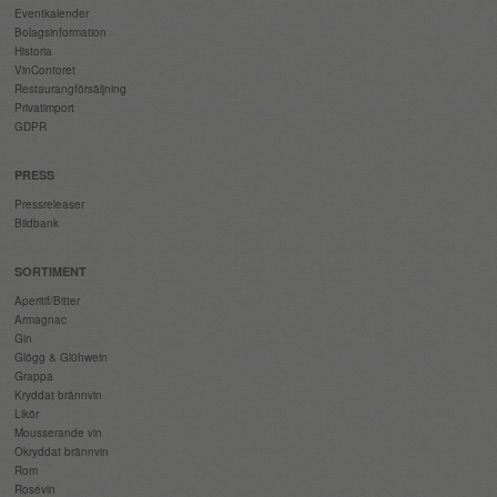
Eventkalender
Bolagsinformation
Historia
VinContoret
Restaurangförsäljning
Privatimport
GDPR
PRESS
Pressreleaser
Bildbank
SORTIMENT
Aperitif/Bitter
Armagnac
Gin
Glögg & Glühwein
Grappa
Kryddat brännvin
Likör
Mousserande vin
Okryddat brännvin
Rom
Rosévin