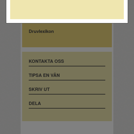
Fråga experten
Prova hemma
Druvlexikon
KONTAKTA OSS
TIPSA EN VÄN
SKRIV UT
DELA