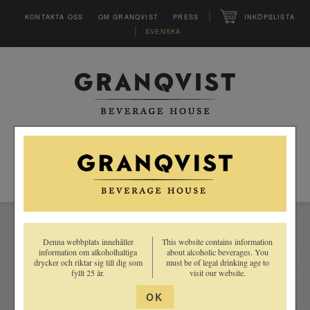
|
KONTAKTA OSS
OM GRANQVIST
PRESS
INKÖPSLISTA
|
SVENSKA
HEM
SORTIMENT
LEVERANTÖRER
INSPIRATION
Denna webbplats innehåller
This website contains information
information om alkoholhaltiga
about alcoholic beverages. You
CLUB
drycker och riktar sig till dig som
must be of legal drinking age to
MAGASINET VINFO
fyllt 25 år.
visit our website.
Recept
INSPIRATION
OK
Lär känna våra drycker