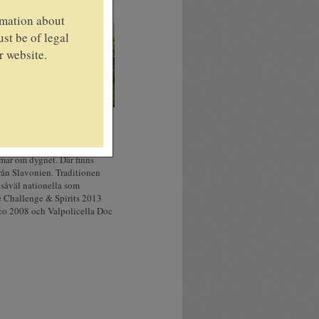
rmation about
st be of legal
r website.
r över havet, finner du
na på den ena sidan och
tet. I vinkällaren
mmar om dygnet. Där finns
 från Slavonien. Traditionen
 såväl nationella som
e Challenge & Spirits 2013
ico 2008 och Valpolicella Doc