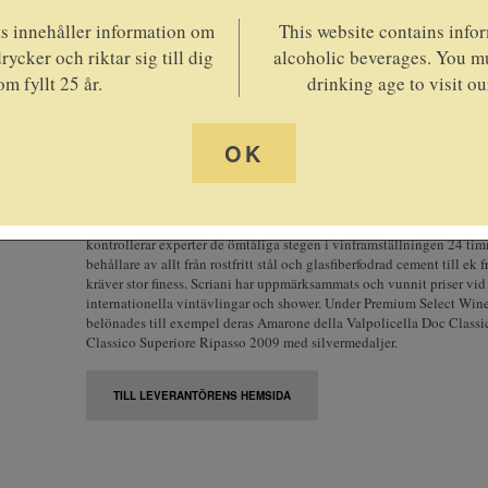
 innehåller information om
This website contains info
rycker och riktar sig till dig
alcoholic beverages. You mu
om fyllt 25 år.
drinking age to visit ou
OK
I området Valpolicella Classica, på en höjd mellan 250 och 400 mete
Scrianis vingårdar. Från platåerna kan man se så långt som till Vero
Gardasjön på den andra. Viner från Scriani håller en mycket hög kvali
kontrollerar experter de ömtåliga stegen i vinframställningen 24 ti
behållare av allt från rostfritt stål och glasfiberfodrad cement till ek
kräver stor finess. Scriani har uppmärksammats och vunnit priser vid
internationella vintävlingar och shower. Under Premium Select Win
belönades till exempel deras Amarone della Valpolicella Doc Class
Classico Superiore Ripasso 2009 med silvermedaljer.
TILL LEVERANTÖRENS HEMSIDA