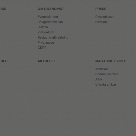
OSS
OM GRANQVIST
PRESS
Eventkalender
Pressreleaser
Bolagsinformation
Bildbank
Historia
VinContoret
Restaurangförsäljning
Privatimport
GDPR
ÖRER
AKTUELLT
MAGASINET VINFO
Anmälan
Senaste numret
Arkiv
Utvalda artiklar