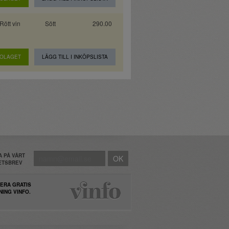
Rött vin
Sött
290.00
BOLAGET
LÄGG TILL I INKÖPSLISTA
 PÅ VÅRT
HETSBREV
ERA GRATIS
NING VINFO.