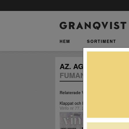
HEM
SORTIMENT
AZ. AGR. ”SCRIANI
FUMANE - VERONA,
Relaterade Vinfo-artiklar
Klappat och klart
Vinfo nr 77, 2018