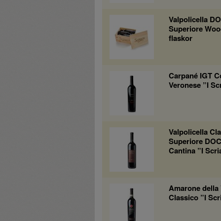
Valpolicella D
Superiore Woo
flaskor
Carpané IGT C
Veronese ”I Sc
Valpolicella Cl
Superiore DOC
Cantina ”I Scri
Amarone della 
Classico ”I Scr