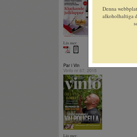
Denna webbplats
alkoholhaltiga d
s
Läs mer:
Par i Vin
Vinfo nr 67, 2015
Läs mer: