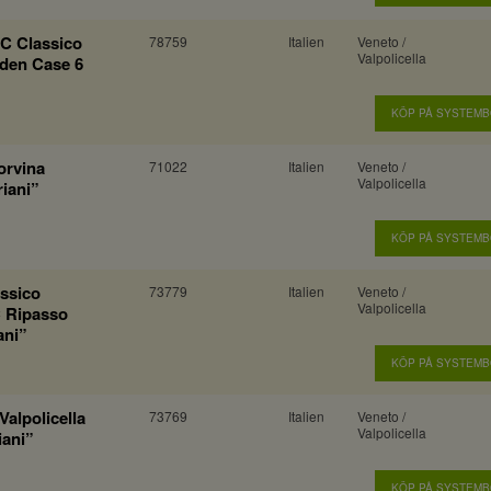
OC Classico
78759
Italien
Veneto /
Valpolicella
den Case 6
KÖP PÅ SYSTEM
orvina
71022
Italien
Veneto /
Valpolicella
riani”
KÖP PÅ SYSTEM
assico
73779
Italien
Veneto /
Valpolicella
 Ripasso
ani”
KÖP PÅ SYSTEM
Valpolicella
73769
Italien
Veneto /
Valpolicella
iani”
KÖP PÅ SYSTEM