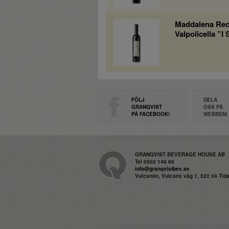
Maddalena Reci
Valpolicella ”I 
FÖLJ
DELA
GRANQVIST
OSS PÅ
PÅ FACEBOOK!
WEBBEN!
GRANQVIST BEVERAGE HOUSE AB
Tel 0502 148 88
info@granqvistbev.se
Vulcanön, Vulcans väg 1, 522 34 Ti