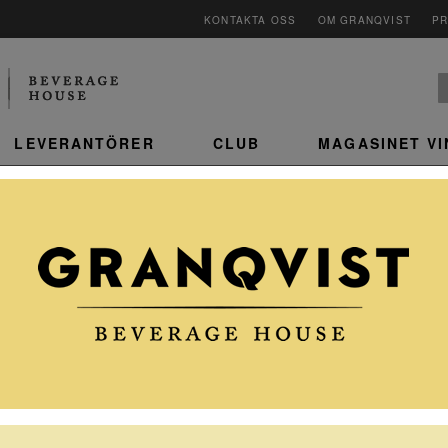
KONTAKTA OSS
OM GRANQVIST
P
LEVERANTÖRER
CLUB
MAGASINET V
”
 ITALIEN