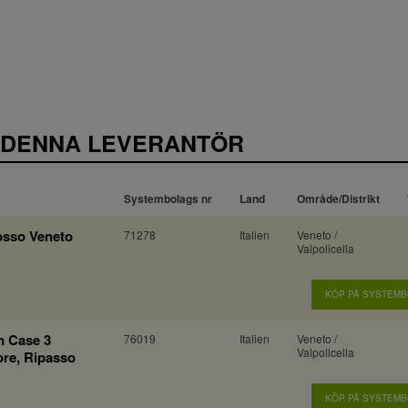
 DENNA LEVERANTÖR
Systembolags nr
Land
Område/Distrikt
Rosso Veneto
71278
Italien
Veneto /
Valpolicella
KÖP PÅ SYSTEM
n Case 3
76019
Italien
Veneto /
Valpolicella
ore, Ripasso
KÖP PÅ SYSTEM