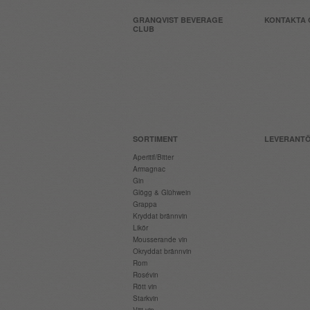
GRANQVIST BEVERAGE
KONTAKTA 
CLUB
SORTIMENT
LEVERANT
Aperitif/Bitter
Armagnac
Gin
Glögg & Glühwein
Grappa
Kryddat brännvin
Likör
Mousserande vin
Okryddat brännvin
Rom
Rosévin
Rött vin
Starkvin