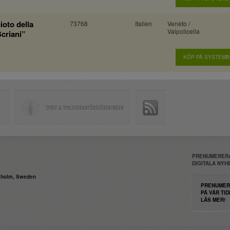
oto della
73768
Italien
Veneto /
Valpolicella
Scriani”
KÖP PÅ SYSTEM
PRENUMERERA
DIGITALA NY
daholm, Sweden
PRENUMER
PÅ VÅR TID
LÄS MER!