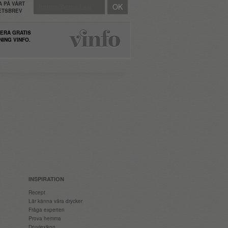
 PÅ VÅRT
HETSBREV
ERA GRATIS
NING VINFO.
INSPIRATION
Recept
Lär känna våra drycker
Fråga experten
Prova hemma
Druvlexikon