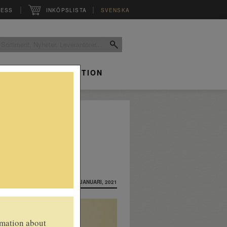
|
|
RESS
INKÖPSLISTA
SVENSKA
INFO
INSPIRATION
INLAGT: 15 JANUARI, 2021
rmation about