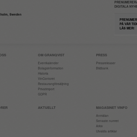
PRENUMERERA
DIGITALA NY
daholm, Sweden
PRENUMER
PÅ VÅR TID
LÄS MER!
OSS
OM GRANQVIST
PRESS
Eventkalender
Pressreleaser
Bolagsinformation
Bildbank
Historia
VinContoret
Restaurangförsäljning
Privatimport
GDPR
ÖRER
AKTUELLT
MAGASINET VINFO
Anmälan
Senaste numret
Arkiv
Utvalda artiklar