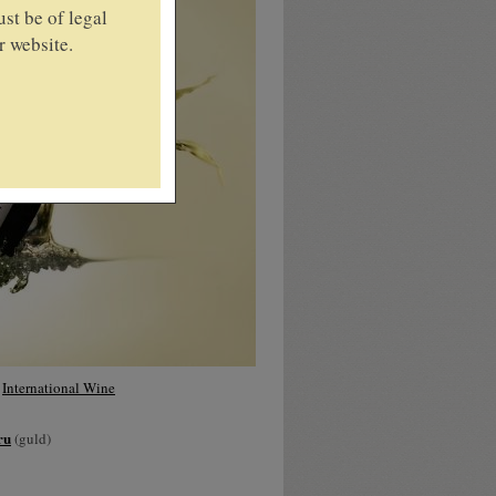
st be of legal
r website.
i
International Wine
ru
(guld)