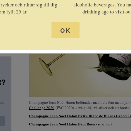
rycker och riktar sig till dig
alcoholic beverages. You mu
om fyllt 25 år.
drinking age to visit ou
OK
R?
där
Champagne Jean-Noël Haton belönades med hela fem medaljer 
Challenge 2020
(IWC 2020) – två guld, två silver och ett brons:
Champagne Jean Noel Haton Extra Blanc de Blancs Grand C
Champagne Jean Noel Haton Brut Réserve
(silver)