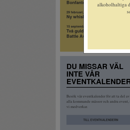
Bonfantes stjärnvin i ny årgång
alkoholhaltiga d
s
29 februari, 2024
Ny whisky från Duncan Taylor!
15 september, 2023
Två guldmedaljer i The Whisky
Battle Awards 2023!
DU MISSAR VÄL
INTE VÅR
EVENTKALENDE
Besök vår eventkalender för att ta del av
alla kommande mässor och andra event, 
vi medverkar.
TILL EVENTKALENDERN