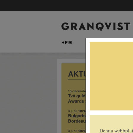
HEM
SORTIMENT
AKTUELLT
15 december, 2025
Två guld i The Whisky Battle
Awards 2025!
3 juni, 2024
Bulgariskt rödvin med toner av
Bordeaux
Denna webbplats
3 juni, 2024