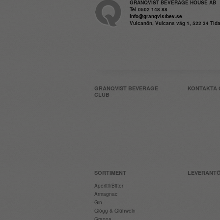
GRANQVIST BEVERAGE HOUSE AB
Tel 0502 148 88
info@granqvistbev.se
Vulcanön, Vulcans väg 1, 522 34 Ti
GRANQVIST BEVERAGE
KONTAKTA 
CLUB
SORTIMENT
LEVERANT
Aperitif/Bitter
Armagnac
Gin
Glögg & Glühwein
Grappa