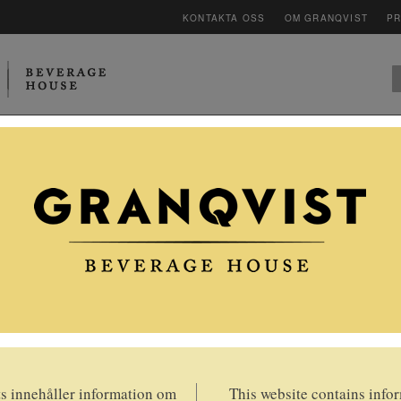
KONTAKTA OSS
OM GRANQVIST
P
LEVERANTÖRER
CLUB
MAGASINET V
SUCCÉ FÖR
CHAMPAGNE JEAN-
NOËL HATON I
INTERNATIONAL WINE
CHALLENGE 2020!
 innehåller information om
This website contains info