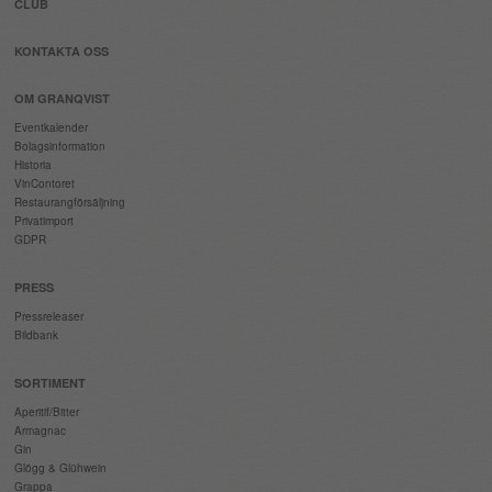
CLUB
KONTAKTA OSS
OM GRANQVIST
Eventkalender
Bolagsinformation
Historia
VinContoret
Restaurangförsäljning
Privatimport
GDPR
PRESS
Pressreleaser
Bildbank
SORTIMENT
Aperitif/Bitter
Armagnac
Gin
Glögg & Glühwein
Grappa