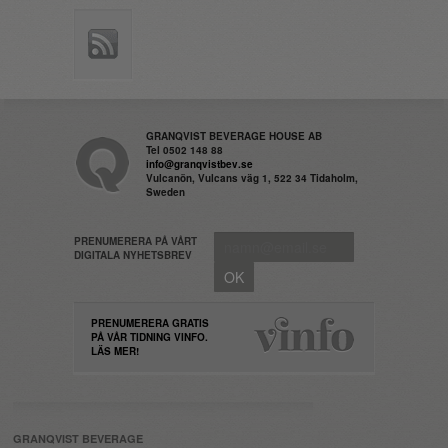
GRANQVIST BEVERAGE HOUSE AB
Tel 0502 148 88
info@granqvistbev.se
Vulcanön, Vulcans väg 1, 522 34 Tidaholm,
Sweden
PRENUMERERA PÅ VÅRT
DIGITALA NYHETSBREV
PRENUMERERA GRATIS
PÅ VÅR TIDNING VINFO.
LÄS MER!
GRANQVIST BEVERAGE