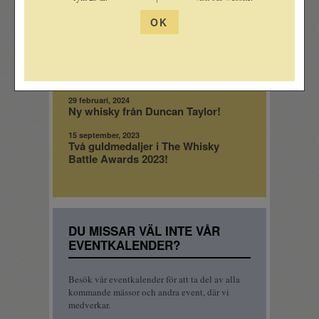
3 juni, 2024
OK
Bulgariskt rödvin med toner av
Bordeaux
3 juni, 2024
Bonfantes stjärnvin i ny årgång
29 februari, 2024
Ny whisky från Duncan Taylor!
15 september, 2023
Två guldmedaljer i The Whisky
Battle Awards 2023!
DU MISSAR VÄL INTE VÅR
EVENTKALENDER?
Besök vår eventkalender för att ta del av alla
kommande mässor och andra event, där vi
medverkar.