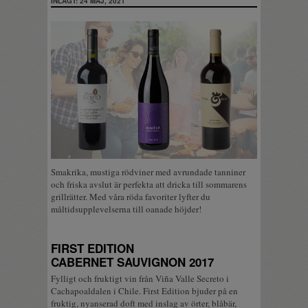
INLAGT: 24 MAJ, 2021
Smakrika, mustiga rödviner med avrundade tanniner
och friska avslut är perfekta att dricka till sommarens
grillrätter. Med våra röda favoriter lyfter du
måltidsupplevelserna till oanade höjder!
FIRST EDITION
CABERNET SAUVIGNON 2017
Fylligt och fruktigt vin från Viña Valle Secreto i
Cachapoaldalen i Chile. First Edition bjuder på en
fruktig, nyanserad doft med inslag av örter, blåbär,