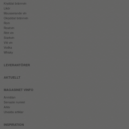
Kryddat brännvin
Likör
Mousserande vin
Okryddat brännvin
Rom
Rosévin
Rött vin
Starkvin
Vitt vin
Vodka
Whisky
LEVERANTÖRER
AKTUELLT
MAGASINET VINFO
Anmälan
Senaste numret
Arkiv
Utvalda artiklar
INSPIRATION