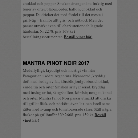
choklad och peppar. Smaken är angenämt fruktig med
toner av örter, blåbär, ceder, hallon, choklad och
peppar. Du dricker det med fördel till det mesta i
grillväg – framför allt gris- och nötkött. Men det
passar utmärkt även till charkuterier och lagrade
hårdostar. Nr 2278, pris 169 kr i
beställningssortimentet.
Beställ vinet här!
MANTRA PINOT NOIR 2017
Medelfylligt, kryddigt och mustigt vin från
Patagonien i södra Argentina. Nyanserad, kryddig
doft med inslag av fat, körsbär, jordgubbar, choklad,
sandelträ och örter. Smaken är nyanserad, kryddig
med inslag av fat, skogshallon, körsbär, nougat, kanel
och örter. Mantra Pinot Noir passar utmärkt att dricka
till grillat fläsk- och nötkött, även lax och forell samt
rätter med svamp och tomatbaserade såser. Ställ några
flaskor på grillbuffén! Nr 2668, pris 159 kr.
Beställ
vinet här!