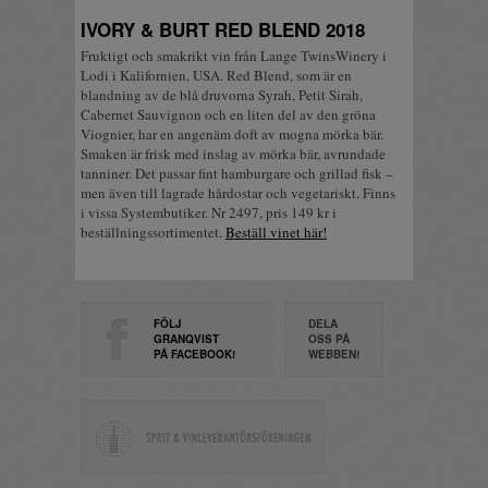
IVORY & BURT RED BLEND 2018
Fruktigt och smakrikt vin från Lange TwinsWinery i
Lodi i Kalifornien, USA. Red Blend, som är en
blandning av de blå druvorna Syrah, Petit Sirah,
Cabernet Sauvignon och en liten del av den gröna
Viognier, har en angenäm doft av mogna mörka bär.
Smaken är frisk med inslag av mörka bär, avrundade
tanniner. Det passar fint hamburgare och grillad fisk –
men även till lagrade hårdostar och vegetariskt. Finns
i vissa Systembutiker. Nr 2497, pris 149 kr i
beställningssortimentet.
Beställ vinet här!
FÖLJ
DELA
GRANQVIST
OSS PÅ
PÅ FACEBOOK!
WEBBEN!