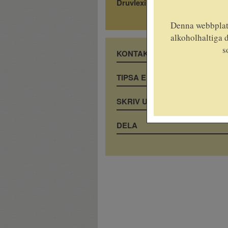
Druvlexikon
Denna webbplats
alkoholhaltiga d
s
KONTAKTA OSS
TIPSA EN VÄN
SKRIV UT
DELA