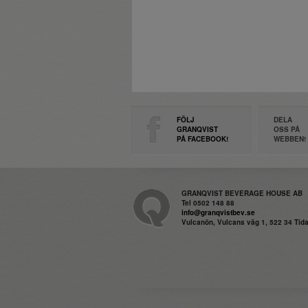
FÖLJ
DELA
GRANQVIST
OSS PÅ
PÅ FACEBOOK!
WEBBEN!
GRANQVIST BEVERAGE HOUSE AB
Tel 0502 148 88
info@granqvistbev.se
Vulcanön, Vulcans väg 1, 522 34 Ti