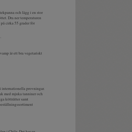
stekpanna och lägg i en stor
öttet. Dra ner temperaturen
 på cirka 55 grader för
.
vamp är ett bra vegetariskt
i internationella provningar.
smak med mjuka tanniner och
iga kötträtter samt
beställningssortiment
len i Chile. Det har en