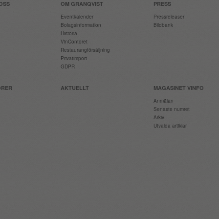
OSS
OM GRANQVIST
PRESS
Eventkalender
Pressreleaser
Bolagsinformation
Bildbank
Historia
VinContoret
Restaurangförsäljning
Privatimport
GDPR
ÖRER
AKTUELLT
MAGASINET VINFO
Anmälan
Senaste numret
Arkiv
Utvalda artiklar