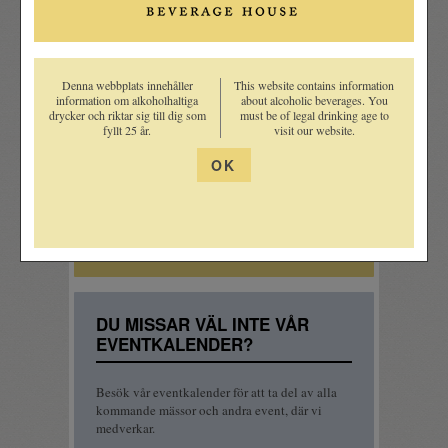
3 juni, 2024
Bulgariskt rödvin med toner av
Bordeaux
Denna webbplats innehåller
This website contains information
3 juni, 2024
information om alkoholhaltiga
about alcoholic beverages. You
Bonfantes stjärnvin i ny årgång
drycker och riktar sig till dig som
must be of legal drinking age to
fyllt 25 år.
visit our website.
29 februari, 2024
Ny whisky från Duncan Taylor!
OK
15 september, 2023
Två guldmedaljer i The Whisky
Battle Awards 2023!
DU MISSAR VÄL INTE VÅR
EVENTKALENDER?
Besök vår eventkalender för att ta del av alla
kommande mässor och andra event, där vi
medverkar.