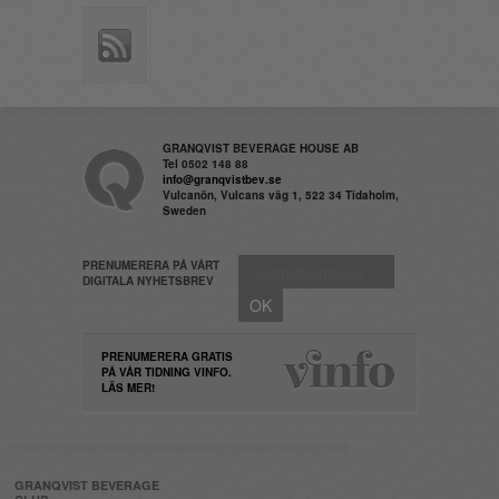
GRANQVIST BEVERAGE HOUSE AB
Tel 0502 148 88
info@granqvistbev.se
Vulcanön, Vulcans väg 1, 522 34 Tidaholm,
Sweden
PRENUMERERA PÅ VÅRT
DIGITALA NYHETSBREV
PRENUMERERA GRATIS
PÅ VÅR TIDNING VINFO.
LÄS MER!
GRANQVIST BEVERAGE