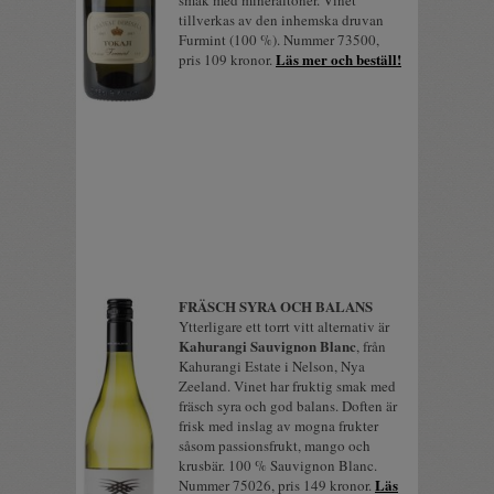
smak med mineraltoner. Vinet
tillverkas av den inhemska druvan
Furmint (100 %). Nummer 73500,
Läs mer och beställ!
pris 109 kronor.
FRÄSCH SYRA OCH BALANS
Ytterligare ett torrt vitt alternativ är
Kahurangi Sauvignon Blanc
, från
Kahurangi Estate i Nelson, Nya
Zeeland. Vinet har fruktig smak med
fräsch syra och god balans. Doften är
frisk med inslag av mogna frukter
såsom passionsfrukt, mango och
krusbär. 100 % Sauvignon Blanc.
Läs
Nummer 75026, pris 149 kronor.