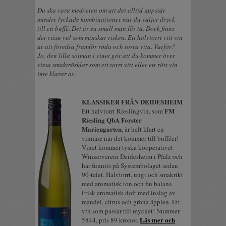
Du ska vara medveten om att det alltid uppstår
mindre lyckade kombinationer när du väljer dryck
till en buffé. Det är en smäll man får ta. Dock finns
det vissa val som minskar risken. Ett halvtorrt vitt vin
är att föredra framför röda och torra vita. Varför?
Jo, den lilla sötman i vinet gör att du kommer över
vissa smaktrösklar som ett torrt vitt eller ett rött vin
inte klarar av.
KLASSIKER FRÅN DEIDESHEIM
FM
Ett halvtorrt Rieslingvin, som
Riesling QbA Forster
Mariengarten
, är helt klart en
vinnare när det kommer till bufféer!
Vinet kommer tyska kooperativet
Winzerverein Deidesheim i Pfalz och
har funnits på Systembolaget sedan
90-talet. Halvtorrt, ungt och smakrikt
med aromatisk ton och fin balans.
Frisk aromatisk doft med inslag av
mandel, citrus och gröna äpplen. Ett
vin som passar till mycket! Nummer
Läs mer och
5844, pris 89 kronor.