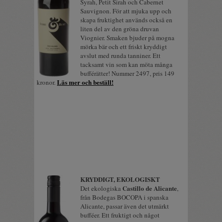
Syrah, Petit Sirah och Cabernet
Sauvignon. För att mjuka upp och
skapa fruktighet används också en
liten del av den gröna druvan
Viognier. Smaken bjuder på mogna
mörka bär och ett friskt kryddigt
avslut med runda tanniner. Ett
tacksamt vin som kan möta många
bufférätter! Nummer 2497, pris 149
Läs mer och beställ!
kronor.
KRYDDIGT, EKOLOGISKT
Castillo de Alicante
Det ekologiska
,
från Bodegas BOCOPA i spanska
Alicante, passar även det utmärkt
bufféer. Ett fruktigt och något