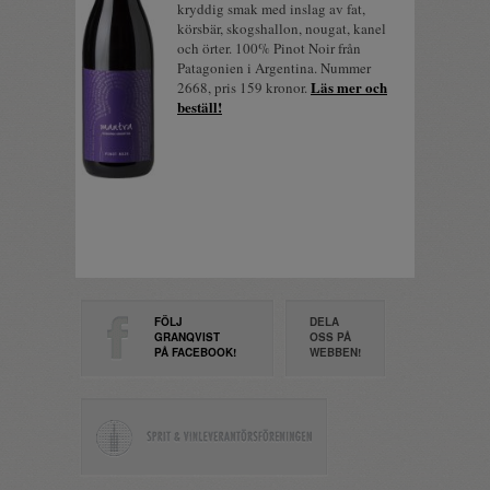
kryddig smak med inslag av fat,
körsbär, skogshallon, nougat, kanel
och örter. 100% Pinot Noir från
Patagonien i Argentina. Nummer
Läs mer och
2668, pris 159 kronor.
beställ!
FÖLJ
DELA
GRANQVIST
OSS PÅ
PÅ FACEBOOK!
WEBBEN!