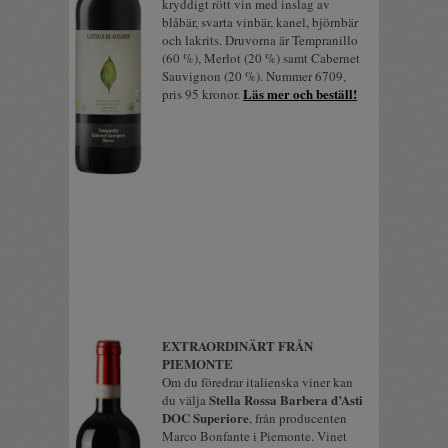
kryddigt rött vin med inslag av
blåbär, svarta vinbär, kanel, björnbär
och lakrits. Druvorna är Tempranillo
(60 %), Merlot (20 %) samt Cabernet
Sauvignon (20 %). Nummer 6709,
Läs mer och beställ!
pris 95 kronor.
EXTRAORDINÄRT FRÅN
PIEMONTE
Om du föredrar italienska viner kan
Stella Rossa Barbera d’Asti
du välja
DOC Superiore
, från producenten
Marco Bonfante i Piemonte. Vinet