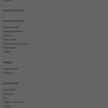
CLUB
KONTAKTA OSS
OM GRANQVIST
Eventkalender
Bolagsinformation
Historia
VinContoret
Restaurangförsäljning
Privatimport
GDPR
PRESS
Pressreleaser
Bildbank
SORTIMENT
Aperitif/Bitter
Armagnac
Gin
Glögg & Glühwein
Grappa