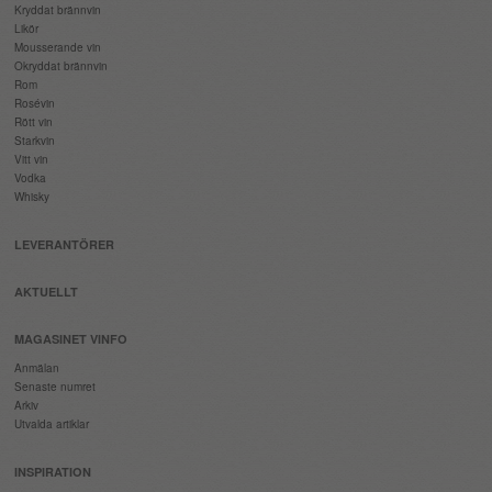
Kryddat brännvin
Likör
Mousserande vin
Okryddat brännvin
Rom
Rosévin
Rött vin
Starkvin
Vitt vin
Vodka
Whisky
LEVERANTÖRER
AKTUELLT
MAGASINET VINFO
Anmälan
Senaste numret
Arkiv
Utvalda artiklar
INSPIRATION