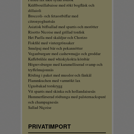
Kräftbouillabaisse med rökt bogfläsk och
dillaioli
Broccoli- och fetaostbiffar med
citronyoghurtsås
Asiatisk biffsallad med sparris och morötter
Risotto Nicoise med grillad tonfisk
Het Paella med skaldjur och Chorizo
Fiskfilé med vintergrönsaker
Smulpaj med bär och pekannötter
Veganburgare med cashewmajjo och groddar
Kaffebrûlée med whiskykokta körsbär
Högrevsburgre med karamelliserad svamp och
tryffelmajonnäs
Röding i paket med musslor och fänkål
Flammkuchen med varmrökt lax
Ugnsbakad torskrygg
Vit sparris med skinka och hollandaisesås
Hummerfärserad rödtunga med palsternackspuré
och champagnesås
Sallad Niçoise
PRIVATIMPORT