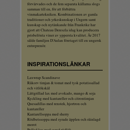
förvärvades och de fem separata källarna slogs
samman till en, för att förbättra
vinmakartekniken. Kombinationen av gamla
traditioner och yrkeskunskap i Ungern samt
kunskap och nytänkande från Frankrike har
gjort att Chateau Dereszla idag kan producera
prisbelönta viner av yppersta kvalitet. År 2017
sålde familjen D'Aulan företaget till en ungersk
entreprenör.
INSPIRATIONSLÄNKAR
Laxwrap Scandinave
Råkorv timjan & tomat med tysk potatissallad
och vitlökskål
Lättgrillad lax med avokado, mango & soja
Kyckling med kantareller och citrontimjan
Quesadillas med renstek, hjortron och
kantareller
Kantarellsoppa med sherry
Rödbetssoppa med syrade äpplen och råinlagd
morot
Pulled lax med syrad rödlök