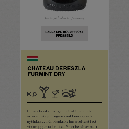
Klicka på bilden för förstoring
LADDA NED HÖGUPPLÖST
PRESSBILD
CHATEAU DERESZLA
FURMINT DRY
Fisk
Skaldjur
Apértif
Bufférätter
En kombination av gamla traditioner och
yrkeskunskap i Ungern samt kunskap och
nytänkande från Frankrike har resulterat i ett
vin av yppersta kvalitet. Vinet består av must