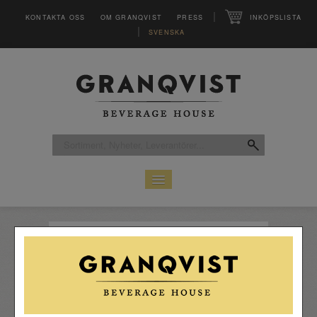
|
KONTAKTA OSS
OM GRANQVIST
PRESS
INKÖPSLISTA
|
SVENSKA
HEM
SORTIMENT
LEVERANTÖRER
CLUB
MAGASINET VINFO
INSPIRATION