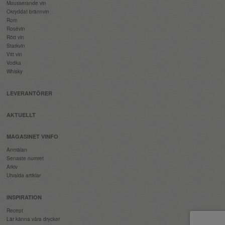
Mousserande vin
Okryddat brännvin
Rom
Rosévin
Rött vin
Starkvin
Vitt vin
Vodka
Whisky
LEVERANTÖRER
AKTUELLT
MAGASINET VINFO
Anmälan
Senaste numret
Arkiv
Utvalda artiklar
INSPIRATION
Recept
Lär känna våra drycker