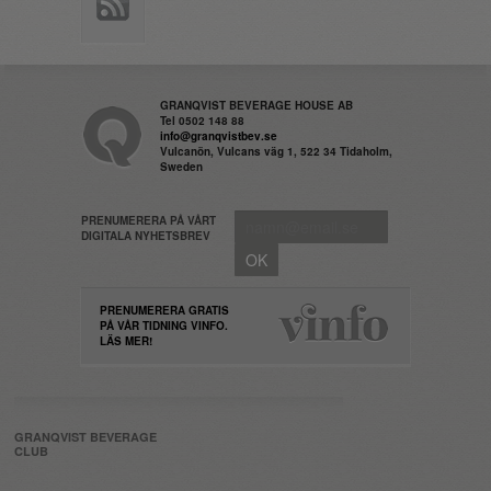
GRANQVIST BEVERAGE HOUSE AB
Tel 0502 148 88
info@granqvistbev.se
Vulcanön, Vulcans väg 1, 522 34 Tidaholm,
Sweden
PRENUMERERA PÅ VÅRT
DIGITALA NYHETSBREV
PRENUMERERA GRATIS
PÅ VÅR TIDNING VINFO.
LÄS MER!
GRANQVIST BEVERAGE
CLUB