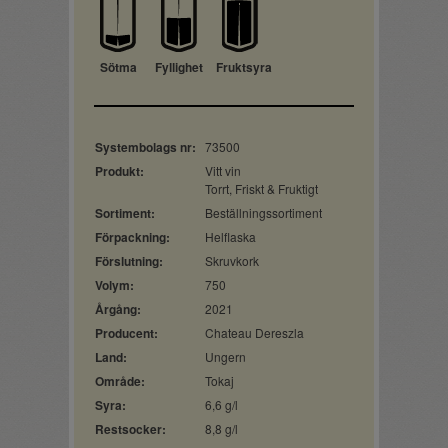
Sötma
Fyllighet
Fruktsyra
Systembolags nr:
73500
Produkt:
Vitt vin
Torrt, Friskt & Fruktigt
Sortiment:
Beställningssortiment
Förpackning:
Helflaska
Förslutning:
Skruvkork
Volym:
750
Årgång:
2021
Producent:
Chateau Dereszla
Land:
Ungern
Område:
Tokaj
Syra:
6,6 g/l
Restsocker:
8,8 g/l