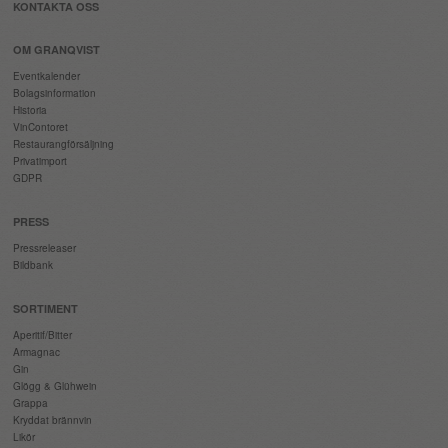
KONTAKTA OSS
OM GRANQVIST
Eventkalender
Bolagsinformation
Historia
VinContoret
Restaurangförsäljning
Privatimport
GDPR
PRESS
Pressreleaser
Bildbank
SORTIMENT
Aperitif/Bitter
Armagnac
Gin
Glögg & Glühwein
Grappa
Kryddat brännvin
Likör