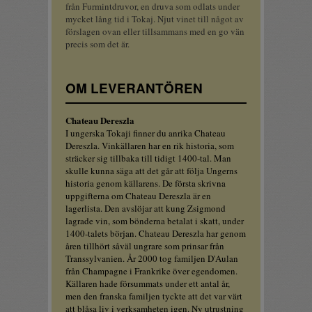
från Furmintdruvor, en druva som odlats under
mycket lång tid i Tokaj. Njut vinet till något av
förslagen ovan eller tillsammans med en go vän
precis som det är.
OM LEVERANTÖREN
Chateau Dereszla
I ungerska Tokaji finner du anrika Chateau
Dereszla. Vinkällaren har en rik historia, som
sträcker sig tillbaka till tidigt 1400-tal. Man
skulle kunna säga att det går att följa Ungerns
historia genom källarens. De första skrivna
uppgifterna om Chateau Dereszla är en
lagerlista. Den avslöjar att kung Zsigmond
lagrade vin, som bönderna betalat i skatt, under
1400-talets början. Chateau Dereszla har genom
åren tillhört såväl ungrare som prinsar från
Transsylvanien. År 2000 tog familjen D'Aulan
från Champagne i Frankrike över egendomen.
Källaren hade försummats under ett antal år,
men den franska familjen tyckte att det var värt
att blåsa liv i verksamheten igen. Ny utrustning