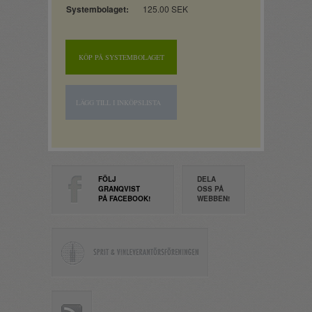
Systembolaget:
125.00 SEK
KÖP PÅ SYSTEMBOLAGET
LÄGG TILL I INKÖPSLISTA
FÖLJ
DELA
GRANQVIST
OSS PÅ
PÅ FACEBOOK!
WEBBEN!