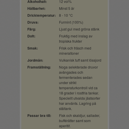
Alkoholhalt:
12 vol%
Hållbarhet:
Minst 5 år
Dricktemperatur:
8 - 10 °C
Druva:
Furmint (100%)
Färg:
Ljust gul med gröna stänk
Doft:
Fruktig med inslag av
tropiska frukter
Smak:
Frisk och fräsch med
mineraltoner
Jordmån:
Vulkanisk tuff samt lössjord
Framställning:
Noga selekterade druvor
avångades och
fermenterades sedan
under strikt
temperaturkontroll vid ca
18 grader i rostfria tankar.
Speciellt utvalda jästsorter
har använts. Lagring på
ståltank.
Passar bra till:
Fisk och skaldjur, sallader,
bufférätter samt som
aperitif.