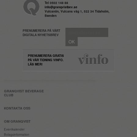
Tel 0502 148 88
info@granqvistbev.se
Vulcanön, Vulcans väg 1, 522 34 Tidaholm,
Sweden
PRENUMERERA PÅ VÅRT
DIGITALA NYHETSBREV
PRENUMERERA GRATIS
PÅ VÅR TIDNING VINFO.
LÄS MER!
GRANQVIST BEVERAGE
CLUB
KONTAKTA OSS
OM GRANQVIST
Eventkalender
Bolagsinformation