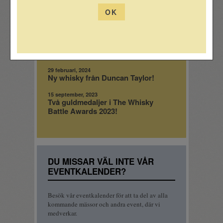
OK
3 juni, 2024
Bulgariskt rödvin med toner av
Bordeaux
3 juni, 2024
Bonfantes stjärnvin i ny årgång
29 februari, 2024
Ny whisky från Duncan Taylor!
15 september, 2023
Två guldmedaljer i The Whisky
Battle Awards 2023!
DU MISSAR VÄL INTE VÅR
EVENTKALENDER?
Besök vår eventkalender för att ta del av alla
kommande mässor och andra event, där vi
medverkar.