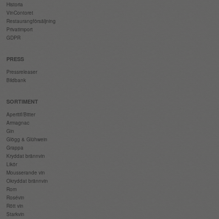
Historia
VinContoret
Restaurangförsäljning
Privatimport
GDPR
PRESS
Pressreleaser
Bildbank
SORTIMENT
Aperitif/Bitter
Armagnac
Gin
Glögg & Glühwein
Grappa
Kryddat brännvin
Likör
Mousserande vin
Okryddat brännvin
Rom
Rosévin
Rött vin
Starkvin