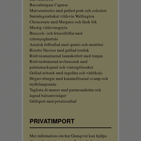
Baconburgare Caprese
Matveterisotto med pulled pork och coleslaw
Smördegsinbakat vildsvin Wellington
Choucroute med Merguez och färsk lök
Mustig vildsvinsgryta
Broccoli- och fetaostbiffar med
citronyoghurtsås
Asiatisk biffsallad med sparris och morötter
Risotto Nicoise med grillad tonfisk
Rödvinsmarinerad lammkotlett med timjan
Rödvinsbräserad revbensstek med
palsternackspuré och vintergrönsaker
Grillad nötstek med ingefära och vårlöksås
Högrevsburgre med karamelliserad svamp och
tryffelmajonnäs
Tagliata di manzo med parmesankräm och
lagrad balsamvinäger
Grillspett med potatissallad
PRIVATIMPORT
Mer information om hur Granqvist kan hjälpa