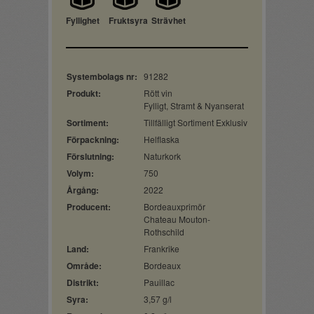
Fyllighet
Fruktsyra
Strävhet
Systembolags nr:
91282
Produkt:
Rött vin
Fylligt, Stramt & Nyanserat
Sortiment:
Tillfälligt Sortiment Exklusiv
Förpackning:
Helflaska
Förslutning:
Naturkork
Volym:
750
Årgång:
2022
Producent:
Bordeauxprimör
Chateau Mouton-
Rothschild
Land:
Frankrike
Område:
Bordeaux
Distrikt:
Pauillac
Syra:
3,57 g/l