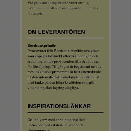
Vid provsmakning visade vinet otrolig
rikedom, utan att förlora elegans eller uttryck
för terroir.
OM LEVERANTÖREN
Bordeauxprimör
Primörviner från Bordeaux är exklusiva viner
som köps på fat direkt efter vinifieringen och
sedan lagras hos producenten tills det är dags
för försäljning. Tillgången är begränsad och de
mest exklusiva primörerna är hett eftertraktade
på den internationella marknaden - inte minst
med tanke på den höga kvaliteten som gör
vinerna mycket lagringsdugliga.
INSPIRATIONSLÄNKAR
Grillad karré med äppelpotatissallad
Entrecôte med ratatouille, örter och
chèvremousse