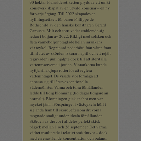
90 hektar. Framsidesetiketten pryds av ett unikt
konstverk skapat av en utvald konstnär – en ny
för varje årgång. Till 2022 skapades en
hyllningsetikett för baron Philippe de
Rothschild av den franske konstnären Gérard
Garouste. Milt och torrt väder etablerade sig
redan i början av 2022. Rikligt med solsken och
flera värmeböljor präglade hela vinrankans
växtcykel. Begränsad nederbörd från våren fram
till slutet av skörden. Skurar i april och ett rejält
regnväder i juni hjälpte dock till att återställa
vattenreserverna i jorden. Vinrankorna kunde
nyttja sina djupa rötter för att reglera
vattenintaget. De visade stor förmåga att
anpassa sig till årets exceptionella
vädermönster. Varma och torra förhållanden
ledde till tidig blomning (tio dagar tidigare än
normalt). Blomningen gick snabbt men var
mycket jämn. Försprånget i växtcykeln höll i
sig ända fram till skörd, eftersom druvorna
mognade stadigt under ideala förhållanden.
Skörden av druvor i alldeles perfekt skick
pågick mellan 1 och 26 september. Det varma
vädret resulterade i relativt små druvor – dock
med en enastående koncentration och balans.