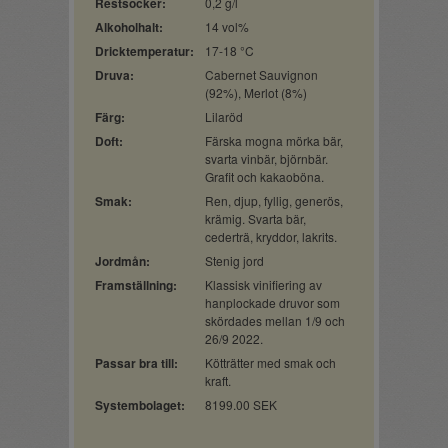
Restsocker:
0,2 g/l
Alkoholhalt:
14 vol%
Dricktemperatur:
17-18 °C
Druva:
Cabernet Sauvignon
(92%), Merlot (8%)
Färg:
Lilaröd
Doft:
Färska mogna mörka bär,
svarta vinbär, björnbär.
Grafit och kakaoböna.
Smak:
Ren, djup, fyllig, generös,
krämig. Svarta bär,
cederträ, kryddor, lakrits.
Jordmån:
Stenig jord
Framställning:
Klassisk vinifiering av
hanplockade druvor som
skördades mellan 1/9 och
26/9 2022.
Passar bra till:
Kötträtter med smak och
kraft.
Systembolaget:
8199.00 SEK