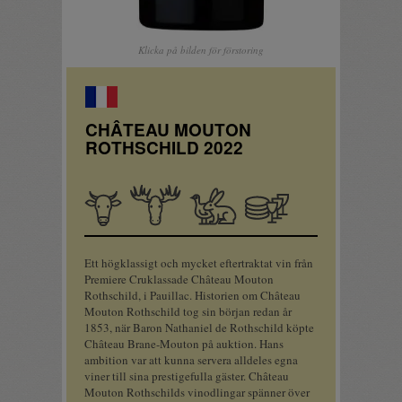
Klicka på bilden för förstoring
CHÂTEAU MOUTON
ROTHSCHILD 2022
Nötkött
Viltdjur
Fågel,
Bufférätter
småvilt
Ett högklassigt och mycket eftertraktat vin från
Premiere Cruklassade Château Mouton
Rothschild, i Pauillac. Historien om Château
Mouton Rothschild tog sin början redan år
1853, när Baron Nathaniel de Rothschild köpte
Château Brane-Mouton på auktion. Hans
ambition var att kunna servera alldeles egna
viner till sina prestigefulla gäster. Château
Mouton Rothschilds vinodlingar spänner över