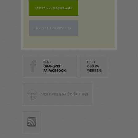
KÖP PÅ SYSTEMBOLAGET
LÄGG TILL I INKÖPSLISTA
FÖLJ
DELA
GRANQVIST
OSS PÅ
PÅ FACEBOOK!
WEBBEN!