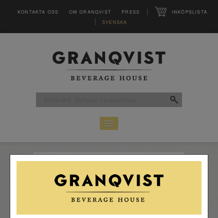
|
KONTAKTA OSS
OM GRANQVIST
PRESS
INKÖPSLISTA
|
SVENSKA
HEM
SORTIMENT
LEVERANTÖRER
CLUB
MAGASINET VINFO
INSPIRATION