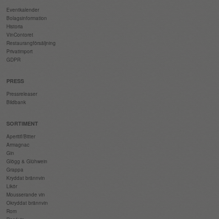
Eventkalender
Bolagsinformation
Historia
VinContoret
Restaurangförsäljning
Privatimport
GDPR
PRESS
Pressreleaser
Bildbank
SORTIMENT
Aperitif/Bitter
Armagnac
Gin
Glögg & Glühwein
Grappa
Kryddat brännvin
Likör
Mousserande vin
Okryddat brännvin
Rom