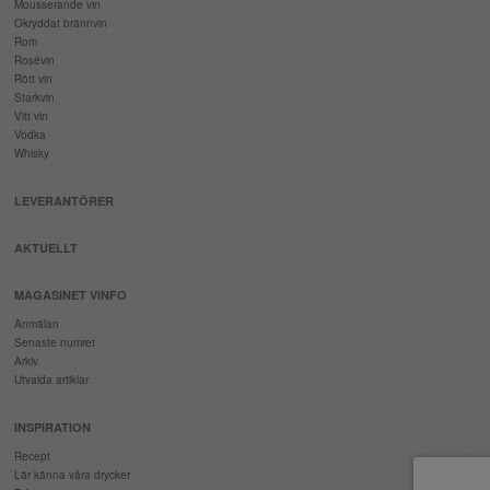
Mousserande vin
Okryddat brännvin
Rom
Rosévin
Rött vin
Starkvin
Vitt vin
Vodka
Whisky
LEVERANTÖRER
AKTUELLT
MAGASINET VINFO
Anmälan
Senaste numret
Arkiv
Utvalda artiklar
INSPIRATION
Recept
Lär känna våra drycker