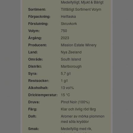
Medelfylligt, Mjukt & Bärigt
Sortiment:
Tillfälligt Sortiment Volym
Förpackning:
Helflaska
Förslutning:
Skruvkork
Volym:
750
Årgång:
2023
Producent:
Mission Estate Winery
Land:
Nya Zeeland
Område:
South Island
Distrikt:
Marlborough
Syra:
5,7 g/l
Restsocker:
1 g/l
Alkoholhalt:
13 vol%
Dricktemperatur:
15 °C
Druva:
Pinot Noir (100%)
Färg:
Klar och livlig röd färg
Doft:
Aromer av mörka plommon
med söta kryddor
Smak:
Medelfyllig med rik,