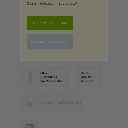
Systembolaget:
200.00 SEK
KÖP PÅ SYSTEMBOLAGET
LÄGG TILL I INKÖPSLISTA
FÖLJ
DELA
GRANQVIST
OSS PÅ
PÅ FACEBOOK!
WEBBEN!