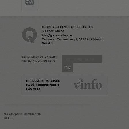
GRANQVIST BEVERAGE HOUSE AB
Tel 0502 148 88
info@granqvistbev.se
Vulcanön, Vulcans väg 1, 522 34 Tidaholm,
Sweden
PRENUMERERA PÅ VÅRT
DIGITALA NYHETSBREV
PRENUMERERA GRATIS
PÅ VÅR TIDNING VINFO.
LÄS MER!
GRANQVIST BEVERAGE
CLUB