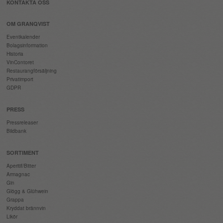
KONTAKTA OSS
OM GRANQVIST
Eventkalender
Bolagsinformation
Historia
VinContoret
Restaurangförsäljning
Privatimport
GDPR
PRESS
Pressreleaser
Bildbank
SORTIMENT
Aperitif/Bitter
Armagnac
Gin
Glögg & Glühwein
Grappa
Kryddat brännvin
Likör