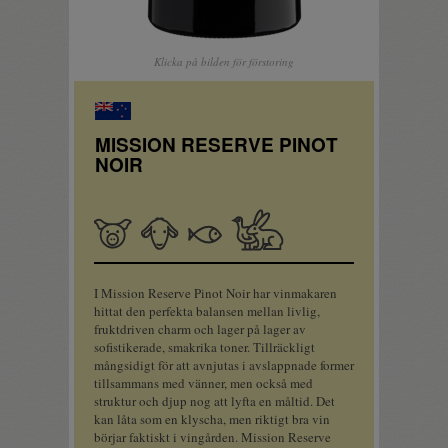
Klicka på bilden för förstoring
MISSION RESERVE PINOT
NOIR
Fläskkött
Lammkött
Fisk
Fågel,
småvilt
I Mission Reserve Pinot Noir har vinmakaren
hittat den perfekta balansen mellan livlig,
fruktdriven charm och lager på lager av
sofistikerade, smakrika toner. Tillräckligt
mångsidigt för att avnjutas i avslappnade former
tillsammans med vänner, men också med
struktur och djup nog att lyfta en måltid. Det
kan låta som en klyscha, men riktigt bra vin
börjar faktiskt i vingården. Mission Reserve