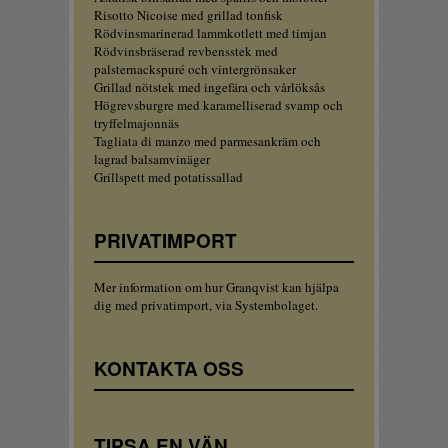
Risotto Nicoise med grillad tonfisk
Rödvinsmarinerad lammkotlett med timjan
Rödvinsbräserad revbensstek med
palsternackspuré och vintergrönsaker
Grillad nötstek med ingefära och vårlöksås
Högrevsburgre med karamelliserad svamp och
tryffelmajonnäs
Tagliata di manzo med parmesankräm och
lagrad balsamvinäger
Grillspett med potatissallad
PRIVATIMPORT
Mer information om hur Granqvist kan hjälpa
dig med privatimport, via Systembolaget.
KONTAKTA OSS
TIPSA EN VÄN