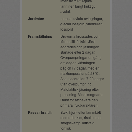
intensiv frukt. Mjuka
tanniner, långt fruktigt
avslut.
Jordmån:
Lera, alluviala avlagringar,
glacial lössjord, vindburen
lössjord
Framställning:
Druvorna krossades och
fördes till jäskärl. Jäst
addrades och jäsningen
startade efter 2 dagar.
Överpumpningar en gång
om dagen. Jäsningen
pågick i 7 dagar, med en
maxtemperatur på 28°C.
Skalmaceration 7-20 dagar
utan överpumpning.
Malolaktisk jäsning efter
pressning. Vinet mognade
i tank för att bevara den
primära fruktkaraktären.
Passar bra till:
Stekt hjort- eller lammkött
med rotfrukter, risotto med
skogssvamp, lättstekt
tonfisk