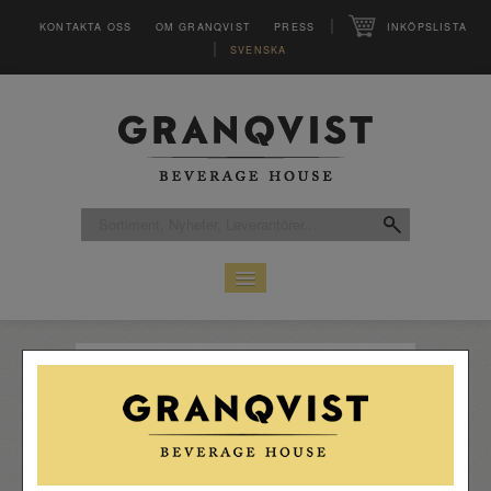
|
KONTAKTA OSS
OM GRANQVIST
PRESS
INKÖPSLISTA
|
SVENSKA
HEM
SORTIMENT
LEVERANTÖRER
CLUB
MAGASINET VINFO
INSPIRATION