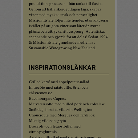
produktionsprocessen - från ranka till flaska.
Genom att hålla skördeuttagen låga, skapas
viner med mycket smak och personlighet.
Mission Estate följer inte trender, utan fokuserar
istället på att göra viner som låter druvorna
glänsa och uttrycka sitt ursprung: Autentiska,
spännande och gjorda för att delas! Sedan 1994
är Mission Estate grundande medlem av
Sustainable Winegrowing New Zealand.
INSPIRATIONSLÄNKAR
Grillad karré med äppelpotatissallad
Entrecôte med ratatouille, örter och
chèvremousse
Baconburgare Caprese
Matveterisotto med pulled pork och coleslaw
Smördegsinbakat vildsvin Wellington
Choucroute med Merguez och färsk lök
Mustig vildsvinsgryta
Broccoli- och fetaostbiffar med
citronyoghurtsås
Asiatisk biffsallad med sparris och morötter