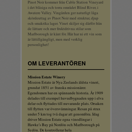
Pinot Noir kommer från Cable Station Vineyard
i det blåsiga och torra området Blind River, i
Awatere Valley. Vingården ger naturligt låga
skördeuttag av Pinot Noir med struktur, djup
och smakrika lager. Vinet skiljer sig därför från
de lättare och mer fruktdrivna stilar som
Marlborough är känt för. Här har ni ett vin som
är lättillgängligt, men med verklig
personlighet!
OM LEVERANTÖREN
Mission Estate Winery
Mission Estate är Nya Zeelands äldsta vineri,
grundat 1851 av franska missionärer.
Egendomen har en spännande historia. År 1909
delades till exempel huvudbygnaden upp i elva
delar och flyttades till nuvarande plats. Orsaken
till flytten var översvämningar. Resan på strax
under 5 km tog två dagar att genomföra. Idag
driver Mission Estate egna vinodlingar i
Hawke’s Bay på Nordön och Marlborough på
Sydön. De kontrollerar hela