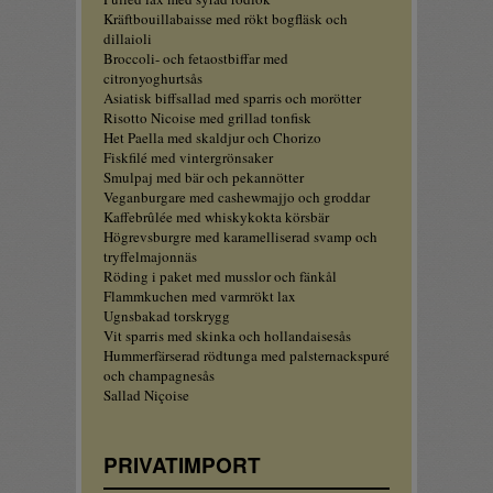
Kräftbouillabaisse med rökt bogfläsk och
dillaioli
Broccoli- och fetaostbiffar med
citronyoghurtsås
Asiatisk biffsallad med sparris och morötter
Risotto Nicoise med grillad tonfisk
Het Paella med skaldjur och Chorizo
Fiskfilé med vintergrönsaker
Smulpaj med bär och pekannötter
Veganburgare med cashewmajjo och groddar
Kaffebrûlée med whiskykokta körsbär
Högrevsburgre med karamelliserad svamp och
tryffelmajonnäs
Röding i paket med musslor och fänkål
Flammkuchen med varmrökt lax
Ugnsbakad torskrygg
Vit sparris med skinka och hollandaisesås
Hummerfärserad rödtunga med palsternackspuré
och champagnesås
Sallad Niçoise
PRIVATIMPORT