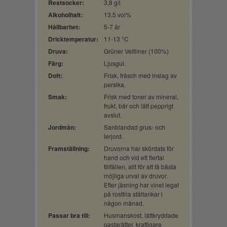
Restsocker:
3,8 g/l
Alkoholhalt:
13,5 vol%
Hållbarhet:
5-7 år
Dricktemperatur:
11-13 °C
Druva:
Grüner Veltliner (100%)
Färg:
Ljusgul.
Doft:
Frisk, fräsch med inslag av
persika.
Smak:
Frisk med toner av mineral,
frukt, bär och lätt pepprigt
avslut.
Jordmån:
Sanblandad grus- och
lerjord.
Framställning:
Druvorna har skördats för
hand och vid ett flertal
tillfällen, allt för att få bästa
möjliga urval av druvor.
Efter jäsning har vinet legat
på rostfria ståltankar i
någon månad.
Passar bra till:
Husmanskost, lättkryddade
pastarätter, kraftigare