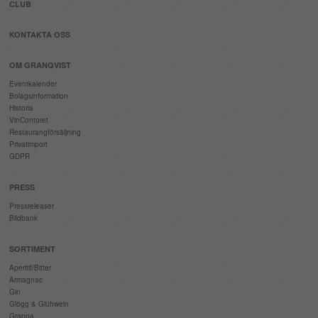
CLUB
KONTAKTA OSS
OM GRANQVIST
Eventkalender
Bolagsinformation
Historia
VinContoret
Restaurangförsäljning
Privatimport
GDPR
PRESS
Pressreleaser
Bildbank
SORTIMENT
Aperitif/Bitter
Armagnac
Gin
Glögg & Glühwein
Grappa