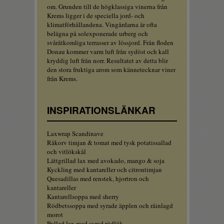
om. Grunden till de högklassiga vinerna från
Krems ligger i de speciella jord- och
klimatförhållandena. Vingårdarna är ofta
belägna på solexponerade urberg och
svåråtkomliga terrasser av lössjord. Från floden
Donau kommer varm luft från sydöst och kall
kryddig luft från norr. Resultatet av detta blir
den stora fruktiga arom som kännetecknar viner
från Krems.
INSPIRATIONSLÄNKAR
Laxwrap Scandinave
Råkorv timjan & tomat med tysk potatissallad
och vitlökskål
Lättgrillad lax med avokado, mango & soja
Kyckling med kantareller och citrontimjan
Quesadillas med renstek, hjortron och
kantareller
Kantarellsoppa med sherry
Rödbetssoppa med syrade äpplen och råinlagd
morot
Pulled lax med syrad rödlök