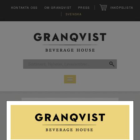
|
KONTAKTA OSS
OM GRANQVIST
PRESS
INKÖPSLISTA
|
SVENSKA
HEM
SORTIMENT
LEVERANTÖRER
CLUB
MAGASINET VINFO
INSPIRATION