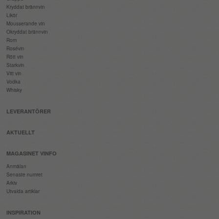
Kryddat brännvin
Likör
Mousserande vin
Okryddat brännvin
Rom
Rosévin
Rött vin
Starkvin
Vitt vin
Vodka
Whisky
LEVERANTÖRER
AKTUELLT
MAGASINET VINFO
Anmälan
Senaste numret
Arkiv
Utvalda artiklar
INSPIRATION