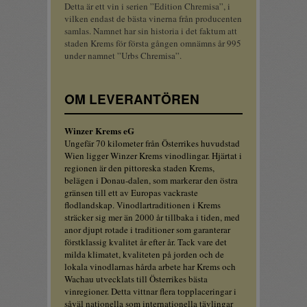
Detta är ett vin i serien ”Edition Chremisa”, i
vilken endast de bästa vinerna från producenten
samlas. Namnet har sin historia i det faktum att
staden Krems för första gången omnämns år 995
under namnet ”Urbs Chremisa”.
OM LEVERANTÖREN
Winzer Krems eG
Ungefär 70 kilometer från Österrikes huvudstad
Wien ligger Winzer Krems vinodlingar. Hjärtat i
regionen är den pittoreska staden Krems,
belägen i Donau-dalen, som markerar den östra
gränsen till ett av Europas vackraste
flodlandskap. Vinodlartraditionen i Krems
sträcker sig mer än 2000 år tillbaka i tiden, med
anor djupt rotade i traditioner som garanterar
förstklassig kvalitet år efter år. Tack vare det
milda klimatet, kvaliteten på jorden och de
lokala vinodlarnas hårda arbete har Krems och
Wachau utvecklats till Österrikes bästa
vinregioner. Detta vittnar flera topplaceringar i
såväl nationella som internationella tävlingar