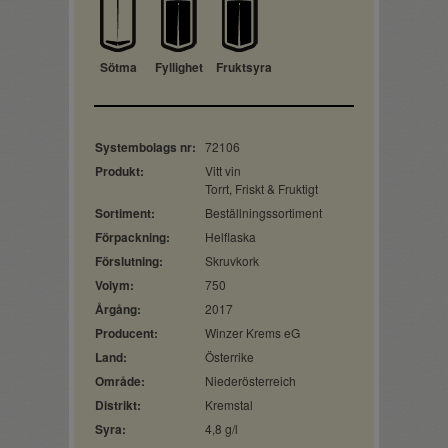
Sötma
Fyllighet
Fruktsyra
Systembolags nr:
72106
Produkt:
Vitt vin
Torrt, Friskt & Fruktigt
Sortiment:
Beställningssortiment
Förpackning:
Helflaska
Förslutning:
Skruvkork
Volym:
750
Årgång:
2017
Producent:
Winzer Krems eG
Land:
Österrike
Område:
Niederösterreich
Distrikt:
Kremstal
Syra:
4,8 g/l