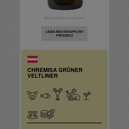
Klicka på bilden för förstoring
LADDA NED HÖGUPPLÖST
PRESSBILD
CHREMISA GRÜNER
VELTLINER
Fläskkött
Fisk
Skaldjur
Fågel,
Apértif
småvilt
Sällskapsdryck
Bufférätter