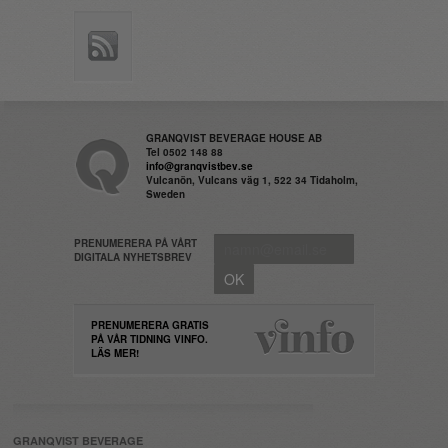
GRANQVIST BEVERAGE HOUSE AB
Tel 0502 148 88
info@granqvistbev.se
Vulcanön, Vulcans väg 1, 522 34 Tidaholm,
Sweden
PRENUMERERA PÅ VÅRT
DIGITALA NYHETSBREV
PRENUMERERA GRATIS
PÅ VÅR TIDNING VINFO.
LÄS MER!
GRANQVIST BEVERAGE