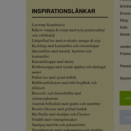
Drickt
INSPIRATIONSLÄNKAR
Druva
Färg:
Laxwrap Scandinave
Doft:
Råkorv timjan & tomat med tysk potatissallad
Smak:
och vitlökskål
Lättgrillad lax med avokado, mango & soja
Kyckling med kantareller och citrontimjan
Jordm
Quesadillas med renstek, hjortron och
Framst
kantareller
Kantarellsoppa med sherry
Passar 
Rödbetssoppa med syrade äpplen och råinlagd
morot
Pulled lax med syrad rödlök
Syste
Kräftbouillabaisse med rökt bogfläsk och
dillaioli
Broccoli- och fetaostbiffar med
citronyoghurtsås
KÖP
Asiatisk biffsallad med sparris och morötter
Risotto Nicoise med grillad tonfisk
Het Paella med skaldjur och Chorizo
LÄGG
Fiskfilé med vintergrönsaker
Smulpaj med bär och pekannötter
Veganburgare med cashewmajjo och groddar