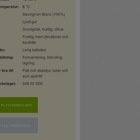
emperatur:
8 °C
:
Sauvignon Blanc (100%)
Ljust gul
Druvtypisk, fruktig, citrus
Fruktig med citrustoner och
karaktär
ån:
Lerig kalksten
ällning:
Fermentering, blending,
lagring
bra till:
Fisk och skaldjur, ostar och
som apéritif
mbolaget:
249.00 SEK
 PÅ SYSTEMBOLAGET
 TILL I INKÖPSLISTA