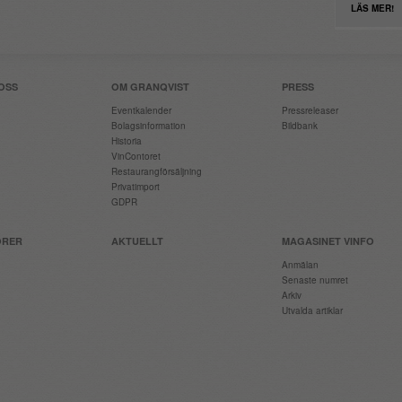
LÄS MER!
OSS
OM GRANQVIST
PRESS
Eventkalender
Pressreleaser
Bolagsinformation
Bildbank
Historia
VinContoret
Restaurangförsäljning
Privatimport
GDPR
ÖRER
AKTUELLT
MAGASINET VINFO
Anmälan
Senaste numret
Arkiv
Utvalda artiklar