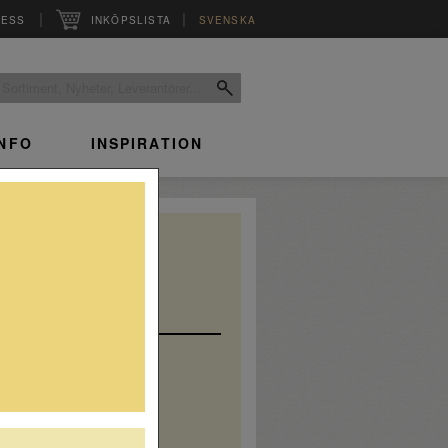
|
|
RESS
INKÖPSLISTA
SVENSKA
INFO
INSPIRATION
Skaldjur
Apértif