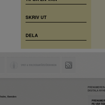
SKRIV UT
DELA
PRENUMERERA
DIGITALA NY
daholm, Sweden
PRENUMER
PÅ VÅR TID