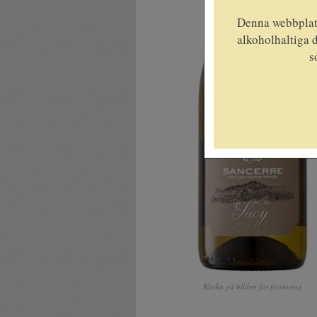
Denna webbplats
alkoholhaltiga d
s
Klicka på bilden för förstoring