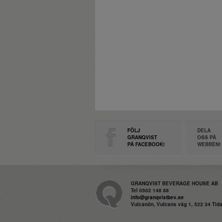
FÖLJ
DELA
GRANQVIST
OSS PÅ
PÅ FACEBOOK!
WEBBEN!
GRANQVIST BEVERAGE HOUSE AB
Tel 0502 148 88
info@granqvistbev.se
Vulcanön, Vulcans väg 1, 522 34 Ti