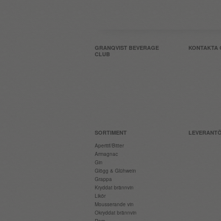
GRANQVIST BEVERAGE
KONTAKTA 
CLUB
SORTIMENT
LEVERANT
Aperitif/Bitter
Armagnac
Gin
Glögg & Glühwein
Grappa
Kryddat brännvin
Likör
Mousserande vin
Okryddat brännvin