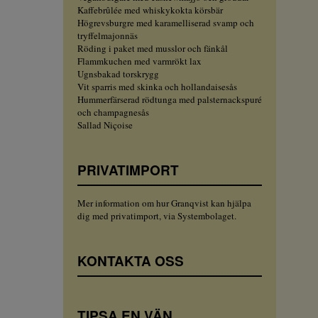
Kaffebrûlée med whiskykokta körsbär
Högrevsburgre med karamelliserad svamp och
tryffelmajonnäs
Röding i paket med musslor och fänkål
Flammkuchen med varmrökt lax
Ugnsbakad torskrygg
Vit sparris med skinka och hollandaisesås
Hummerfärserad rödtunga med palsternackspuré
och champagnesås
Sallad Niçoise
PRIVATIMPORT
Mer information om hur Granqvist kan hjälpa
dig med privatimport, via Systembolaget.
KONTAKTA OSS
TIPSA EN VÄN