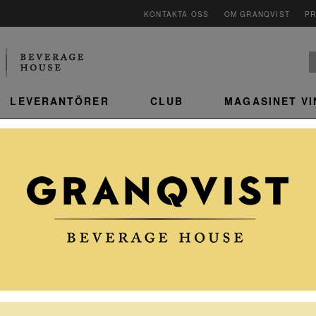
KONTAKTA OSS
OM GRANQVIST
P
LEVERANTÖRER
CLUB
MAGASINET V
DOMAINE DE SACY
SANCERRE BLANC
Fisk
Ett klassiskt och ursprungstypiskt torrt vitt vin
från Sancerre, Loire, Frankrike. Vinet framställs
av druvan Sauvignon Blanc (100%) och
kombinerar druvans karakteristiska
friskhet med områdets kalkrika