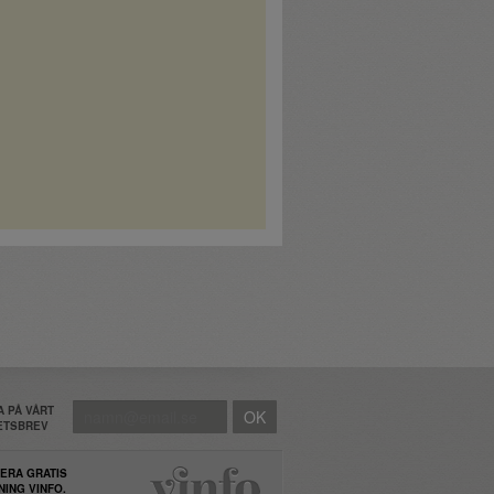
 PÅ VÅRT
HETSBREV
ERA GRATIS
NING VINFO.