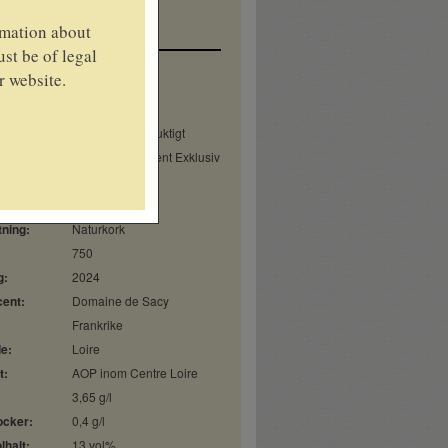
a
Fyllighet
Fruktsyra
rmation about
st be of legal
r website.
bolags nr:
93227
t:
Vitt vin
Torrt, Friskt & Fruktigt
ent:
Tillfälligt Sortiment Exklusiv
ringsdag:
2026-08-21
kning:
Helflaska
tning:
Naturkork
:
750
g:
2024
ent:
Domaine de Sacy
Frankrike
e:
Loire
t:
AOP inom Centre Loire
3,65 g/l
ocker:
0,4 g/l
lhalt:
13 vol%